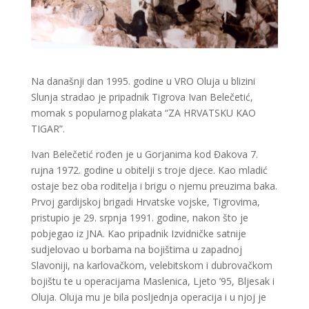
Na današnji dan 1995. godine u VRO Oluja u blizini
Slunja stradao je pripadnik Tigrova Ivan Belečetić,
momak s popularnog plakata “ZA HRVATSKU KAO
TIGAR”.
Ivan Belečetić rođen je u Gorjanima kod Đakova 7.
rujna 1972. godine u obitelji s troje djece. Kao mladić
ostaje bez oba roditelja i brigu o njemu preuzima baka.
Prvoj gardijskoj brigadi Hrvatske vojske, Tigrovima,
pristupio je 29. srpnja 1991. godine, nakon što je
pobjegao iz JNA. Kao pripadnik Izvidničke satnije
sudjelovao u borbama na bojištima u zapadnoj
Slavoniji, na karlovačkom, velebitskom i dubrovačkom
bojištu te u operacijama Maslenica, Ljeto ’95, Bljesak i
Oluja. Oluja mu je bila posljednja operacija i u njoj je