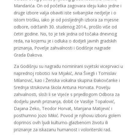
Mandarića. On od početka zagovara ideju kako jedne i
druge izbore valja obaviti iste svibanjske nedjelje i o
istom trošku, iako je od posljednjih izbora za mjesne
odbore, održanih 30. studenog 2014., prošlo više od
četiri godine. No, to je tek jedna od točaka dnevnog
reda, na kojemu je i odluka o dodjeli javnih gradskih
priznanja, Povelje zahvalnosti i Godišnje nagrade
Grada Đakova.
Za Godišnju su nagradu nominirani svjetski viceprvaci u
naprednoj robotici Iva Mijakić, Ana Švegli i Tomislav
Milanović, kao i Ženska vokalna skupina Đakovčanke i
Srednja strukovna škola Antuna Horvata. Povelju
zahvalnosti, složi li se Vijeće s prijedlogom Odbora za
dodjelu javnih priznanja, dobit će Vasilije Topalović,
Dajana Zeko, Teodor Horvat, Marijana Matijević i
posthumno Jozo Mikić. Povod je njihovu izboru golem
doprinos ovih ljudi kulturno-glazbenom životu ili
priznanje za iskazanu humanost i volonterski rad.