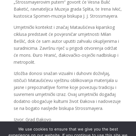
„Strossmayerovim putem“ govorit će Vesna Bulić
Baketić, ravnateljica Muzeja grada Splita, te Irena Ivkić,
kustosica Spomen-muzeja biskupa J. J. Strossmayera.
Umjetnički kontekst i značaj Mataušićeva kiparskog
ciklusa predstavit će povjesničar umjetnosti Milan
Bešlić, dok će sam autor uputiti zahvalu okupljenima i
suradnicima. Završnu riječ u prigodi otvorenja održat
će mons. Đuro Hranić, đakovačko-osječki nadbiskup i
metropolit.
Izložba donosi snažan vizualni i duhovni doživljaj,
ističući Mataušićevu vještinu oblikovanja materijala u
jasne i prepoznatljive forme koje povezuju tradiciju i
suvremeni umjetnički izraz. Ovaj umjetnički događaj
dodatno obogaćuje kulturni život Đakova i nadovezuje
se na bogato nasljeđe biskupa Strossmayera.
Izvor: Grad Đakovo
We use cookies to ensure that we give you the best
experience on our website. If you continue to use this site we