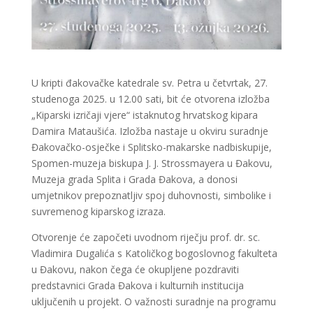
U kripti đakovačke katedrale sv. Petra u četvrtak, 27.
studenoga 2025. u 12.00 sati, bit će otvorena izložba
„Kiparski izričaji vjere“ istaknutog hrvatskog kipara
Damira Mataušića. Izložba nastaje u okviru suradnje
Đakovačko-osječke i Splitsko-makarske nadbiskupije,
Spomen-muzeja biskupa J. J. Strossmayera u Đakovu,
Muzeja grada Splita i Grada Đakova, a donosi
umjetnikov prepoznatljiv spoj duhovnosti, simbolike i
suvremenog kiparskog izraza.
Otvorenje će započeti uvodnom riječju prof. dr. sc.
Vladimira Dugalića s Katoličkog bogoslovnog fakulteta
u Đakovu, nakon čega će okupljene pozdraviti
predstavnici Grada Đakova i kulturnih institucija
uključenih u projekt. O važnosti suradnje na programu