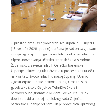
U prostorijama Osječko-baranjske županije, u srijedu
(18. veljače 2026. godine) održana je radionica „Ja sam
za dijalog“ koju je organizirao Info-centar za mlade, s
ciljem upoznavanja učenika srednjih škola s radom
Županijskog savjeta mladih Osječko-baranjske
županije i aktivnijeg uključivanja u procese koji utječu
na kvalitetu života mladih u našoj županiji. Učenici
Ugostiteljsko-turističke škole Osijek, Graditeljsko-
geodetske škole Osijek te Tehničke škole i
prirodoslovne gimnazije Ruđera Boškovića Osijek
dobili su uvid u ustroj i djelokrug rada Osječko-
baranjske županije pri čemu ih je pročelnica Upravnog