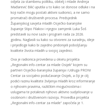
odjela za stambenu politiku, obitelj i mlade Andreja
Mađarević Bilić uputila u to kako se donose odluke i na
koji način mogu postati aktivni sudionici, a ne samo
promatrači društvenih procesa. Predsjednik
Županijskog savjeta mladih Osječko-baranjske
županije Stipo Filakov i njegov zamjenik Luka Šoš
predstavili su novi saziv i program rada za 2026.
godinu. Naglasili su kako su otvoreni za suradnju, ideje
i prijedloge kako bi zajedno pridonijeli poboljšanju
kvalitete života mladih u svojoj zajednici.
Ova je radionica provedena u okviru projekta
„Regionalni info-centar za mlade Osijek“ kojem su
partneri Osječko-baranjska županija i Udruga PRONI
Centar za socijalno podučavanje Osijek, a čiji je cilj
podići razinu kvalitete življenja mladih kroz informiranje
o njihovim pravima, različitim mogućnostima i
uslugama te potaknuti njihovo aktivno sudjelovanje u
osobnom i društvenom razvoju. Provedba projekta
„Regionalni info-centar za mlade“ započela je 1.