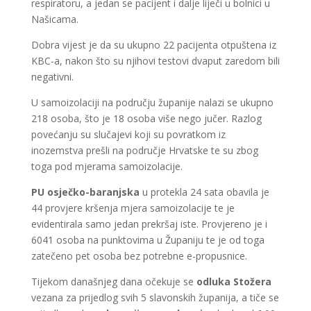
respiratoru, a jedan se pacijent i dalje liječi u bolnici u
Našicama.
Dobra vijest je da su ukupno 22 pacijenta otpuštena iz
KBC-a, nakon što su njihovi testovi dvaput zaredom bili
negativni.
U samoizolaciji na području županije nalazi se ukupno
218 osoba, što je 18 osoba više nego jučer. Razlog
povećanju su slučajevi koji su povratkom iz
inozemstva prešli na područje Hrvatske te su zbog
toga pod mjerama samoizolacije.
PU osječko-baranjska
u protekla 24 sata obavila je
44 provjere kršenja mjera samoizolacije te je
evidentirala samo jedan prekršaj iste. Provjereno je i
6041 osoba na punktovima u Županiju te je od toga
zatečeno pet osoba bez potrebne e-propusnice.
Tijekom današnjeg dana očekuje se
odluka Stožera
vezana za prijedlog svih 5 slavonskih županija, a tiče se