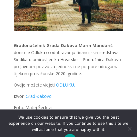
Gradonačelnik Grada Đakova Marin Mandarić
donio je Odluku o odobravanju financijskih sredstava
Sindikatu umirovljenika Hrvatske – Podružnica Đakovo
po Javnom pozivu za jednokratne potpore udrugama
tijekom proračunske 2020. godine.
Ovdje možete vidjeti
ODLUKU.
Izvor:
Grad Đakovo
Foto: Matej Šerfezi
We use cookies to ensure that we give you the best
experience on our website. If you continue to use this site we
will assume that you are happy with it.