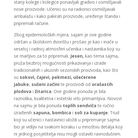
stariji kolege i kolegice ponavljali gradivo i osmišljavali
nove proizvode. Učenici su na radionici osmišljavali
ambalažu i kako pakirati proizvode, uređenje štanda i
pripremali račune.
Zbog epidemioloških mjera, sajam je ove godine
održan u školskom dvorištu i prošao je kao i inače u
veseloj i radnoj atmosferi učenika i nastavnika koji su
se marljivo za to pripremali.
Jesen,
kao tema sajma,
pruža bezbroj mogućnosti prikazivanja i izrade
tradicionalnih i ukusnih sezonskih proizvoda, kao što
su
sokovi, čajevi,
pekmezi, ušećerene
jabuke
,
sušeni začini
te proizvodi od
orašastih
plodova
i
žitarica
. Ove godine ponuda je bila
raznolika, kvalitetna i estetski vrlo primamljiva. Novost
na sajmu je bila ponuda
toplih sendviča
te ručno
izrađenih
sapuna, bombica
i
soli za kupanje
. Trud
koji su učenici i nastavnici uložili u pripremanje sajma
bio je vidljiv na svakom koraku i u mnoštvu detalja koji
ni jednog posjetitelja nisu mogli ostaviti ravnodušnim.