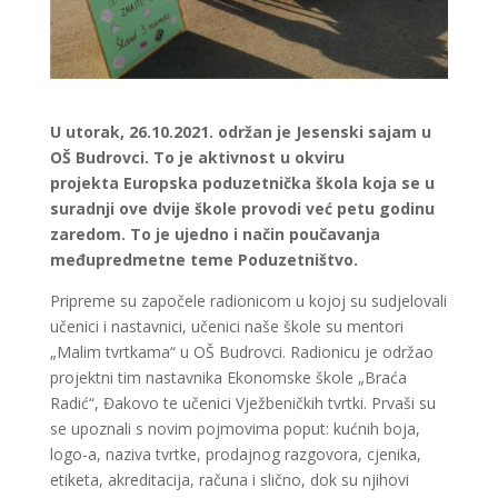
U utorak, 26.10.2021. održan je Jesenski sajam u
OŠ Budrovci. To je aktivnost u okviru
projekta Europska poduzetnička škola koja se u
suradnji ove dvije škole provodi već petu godinu
zaredom. To je ujedno i način poučavanja
međupredmetne teme Poduzetništvo.
Pripreme su započele radionicom u kojoj su sudjelovali
učenici i nastavnici, učenici naše škole su mentori
„Malim tvrtkama“ u OŠ Budrovci. Radionicu je održao
projektni tim nastavnika Ekonomske škole „Braća
Radić“, Đakovo te učenici Vježbeničkih tvrtki. Prvaši su
se upoznali s novim pojmovima poput: kućnih boja,
logo-a, naziva tvrtke, prodajnog razgovora, cjenika,
etiketa, akreditacija, računa i slično, dok su njihovi