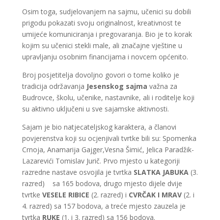
Osim toga, sudjelovanjem na sajmu, učenici su dobili
prigodu pokazati svoju originalnost, kreativnost te
umijeće komuniciranja i pregovaranja. Bio je to korak
kojim su učenici stekli male, ali značajne vještine u
upravljanju osobnim financijama i novcem općenito.
Broj posjetitelja dovoljno govori o tome koliko je
tradicija održavanja
Jesenskog sajma
važna za
Budrovce, školu, učenike, nastavnike, ali i roditelje koji
su aktivno uključeni u sve sajamske aktivnosti.
Sajam je bio natjecateljskog karaktera, a članovi
povjerenstva koji su ocjenjivali tvrtke bili su: Spomenka
Crnoja, Anamarija Gajger,Vesna Šimić, Jelica Paradžik-
Lazarevići Tomislav Jurič. Prvo mjesto u kategoriji
razredne nastave osvojila je tvrtka
SLATKA JABUKA
(3.
razred) sa 165 bodova, drugo mjesto dijele dvije
tvrtke
VESELE RIBICE
(2. razred) i
CVRČAK I MRAV
(2. i
4. razred) sa 157 bodova, a treće mjesto zauzela je
tvrtka
RUKE
(1. i 3. razred) sa 156 bodova.