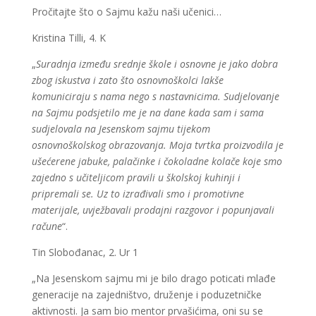
Pročitajte što o Sajmu kažu naši učenici…
Kristina Tilli, 4. K
„
Suradnja između srednje škole i osnovne je jako dobra
zbog iskustva i zato što osnovnoškolci lakše
komuniciraju s nama nego s nastavnicima. Sudjelovanje
na Sajmu podsjetilo me je na dane kada sam i sama
sudjelovala na Jesenskom sajmu tijekom
osnovnoškolskog obrazovanja. Moja tvrtka proizvodila je
ušećerene jabuke, palačinke i čokoladne kolače koje smo
zajedno s učiteljicom pravili u školskoj kuhinji i
pripremali se. Uz to izrađivali smo i promotivne
materijale, uvježbavali prodajni razgovor i popunjavali
račune
“.
Tin Slobođanac, 2. Ur 1
„Na Jesenskom sajmu mi je bilo drago poticati mlađe
generacije na zajedništvo, druženje i poduzetničke
aktivnosti. Ja sam bio mentor prvašićima, oni su se