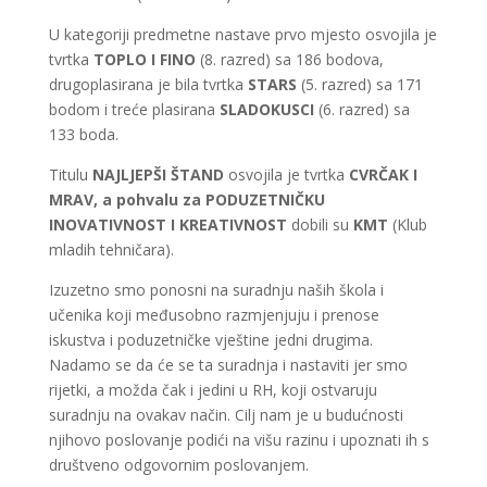
U kategoriji predmetne nastave prvo mjesto osvojila je
tvrtka
TOPLO I FINO
(8. razred) sa 186 bodova,
drugoplasirana je bila tvrtka
STARS
(5. razred) sa 171
bodom i treće plasirana
SLADOKUSCI
(6. razred) sa
133 boda.
Titulu
NAJLJEPŠI ŠTAND
osvojila je tvrtka
CVRČAK I
MRAV, a pohvalu za PODUZETNIČKU
INOVATIVNOST I KREATIVNOST
dobili su
KMT
(Klub
mladih tehničara).
Izuzetno smo ponosni na suradnju naših škola i
učenika koji međusobno razmjenjuju i prenose
iskustva i poduzetničke vještine jedni drugima.
Nadamo se da će se ta suradnja i nastaviti jer smo
rijetki, a možda čak i jedini u RH, koji ostvaruju
suradnju na ovakav način. Cilj nam je u budućnosti
njihovo poslovanje podići na višu razinu i upoznati ih s
društveno odgovornim poslovanjem.