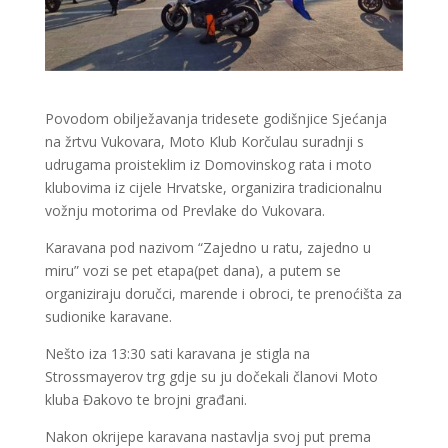
Povodom obilježavanja tridesete godišnjice Sjećanja
na žrtvu Vukovara, Moto Klub Korčulau suradnji s
udrugama proisteklim iz Domovinskog rata i moto
klubovima iz cijele Hrvatske, organizira tradicionalnu
vožnju motorima od Prevlake do Vukovara.
Karavana pod nazivom “Zajedno u ratu, zajedno u
miru” vozi se pet etapa(pet dana), a putem se
organiziraju doručci, marende i obroci, te prenoćišta za
sudionike karavane.
Nešto iza 13:30 sati karavana je stigla na
Strossmayerov trg gdje su ju dočekali članovi Moto
kluba Đakovo te brojni građani.
Nakon okrijepe karavana nastavlja svoj put prema