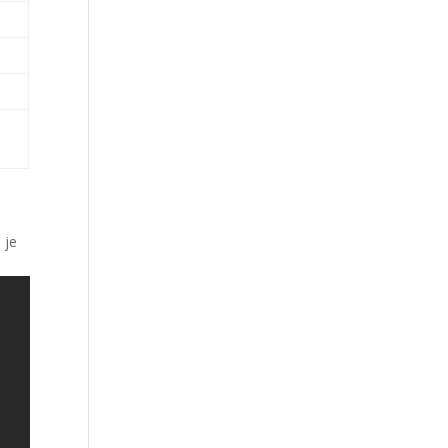
n
 je