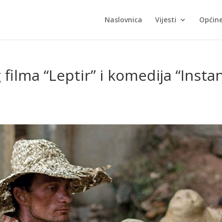
Naslovnica
Vijesti
Općin
ilma “Leptir” i komedija “Insta