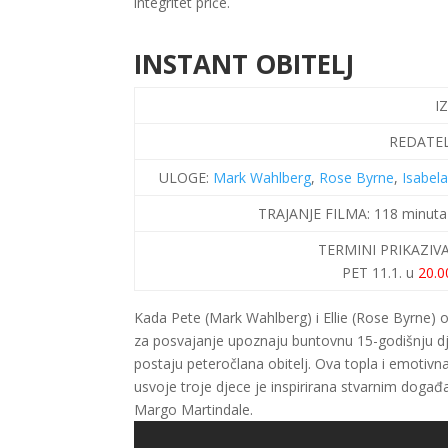
integritet priče.
INSTANT OBITELJ
I
REDATEL
ULOGE:
Mark Wahlberg
,
Rose Byrne
,
Isabel
TRAJANJE FILMA:
118 minut
TERMINI PRIKAZIV
PET 11.1. u
20.
Kada Pete (Mark Wahlberg) i Ellie (Rose Byrne) o
za posvajanje upoznaju buntovnu 15-godišnju dje
postaju peteročlana obitelj. Ova topla i emotivna
usvoje troje djece je inspirirana stvarnim doga
Margo Martindale.