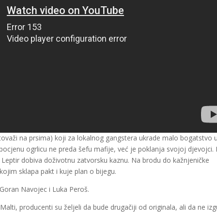
etovaži na prsima) koji za lokalnog gangstera ukrade malo bogatstvo 
cjenu ogrlicu ne preda šefu mafije, već je poklanja svojoj djevojci. 
Leptir dobiva doživotnu zatvorsku kaznu. Na brodu do kažnjeničke
kojim sklapa pakt i kuje plan o bijegu.
, Goran Navojec i Luka Peroš.
 Malti, producenti su željeli da bude drugačiji od originala, ali da ne izg