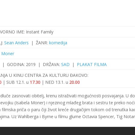
ZVORNO IME:
Instant Family
J:
Sean Anders
|
ŽANR:
komedija
a Moner
a |
GODINA:
2019 |
DRŽAVA:
SAD
|
PLAKAT FILMA
ANJA U KINU CENTRA ZA KULTURU ĐAKOVO:
00
| SUB 12.1. u
17.30
| NED 13.1. u
20.00
dluče zasnovati obitelj, krenu istraživati mogućnosti posvajanja. U 
vojku (Isabela Moner) i njezinog mlađeg brata i sestru te preko noći
 filmska priča o paru čiji život kreće drugačijim tokom od trenutka ka
đajima. Uz Wahlberga i Byrne u filmu glume Octavia Spencer, Tig Notar