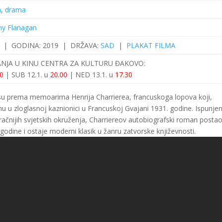
a
,
drama
y Flanagan
a |
GODINA:
2019 |
DRŽAVA:
SAD
|
PLAKAT FILMA
ANJA U KINU CENTRA ZA KULTURU ĐAKOVO:
30
| SUB 12.1. u
20.00
| NED 13.1. u
17.30
i su prema memoarima Henrija Charrierea, francuskoga lopova koji,
 u zloglasnoj kaznionici u Francuskoj Gvajani 1931. godine. Ispunje
čnijih svjetskih okruženja, Charriereov autobiografski roman postao
. godine i ostaje moderni klasik u žanru zatvorske književnosti.