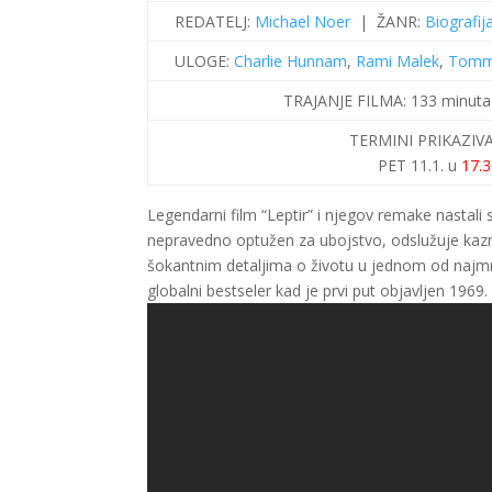
REDATELJ:
Michael Noer
|
ŽANR:
Biografij
ULOGE:
Charlie Hunnam
,
Rami Malek
,
Tomm
TRAJANJE FILMA:
133 minut
TERMINI PRIKAZIV
PET 11.1. u
17.
Legendarni film “Leptir” i njegov remake nastal
nepravedno optužen za ubojstvo, odslužuje kaznu
šokantnim detaljima o životu u jednom od najmra
globalni bestseler kad je prvi put objavljen 1969