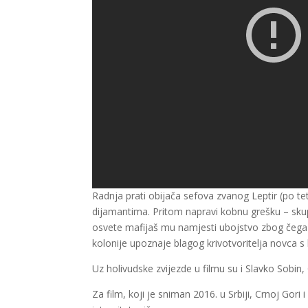
Radnja prati obijača sefova zvanog Leptir (po t
dijamantima. Pritom napravi kobnu grešku – skupo
osvete mafijaš mu namjesti ubojstvo zbog čega 
kolonije upoznaje blagog krivotvoritelja novca s 
Uz holivudske zvijezde u filmu su i Slavko Sobin
Za film, koji je sniman 2016. u Srbiji, Crnoj Gori i