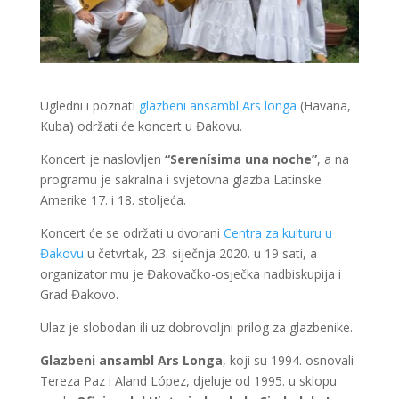
Ugledni i poznati
glazbeni ansambl Ars longa
(Havana,
Kuba) održati će koncert u Đakovu.
Koncert je naslovljen
“Serenísima una noche”
, a na
programu je sakralna i svjetovna glazba Latinske
Amerike 17. i 18. stoljeća.
Koncert će se održati u dvorani
Centra za kulturu u
Đakovu
u četvrtak, 23. siječnja 2020. u 19 sati, a
organizator mu je Đakovačko-osječka nadbiskupija i
Grad Đakovo.
Ulaz je slobodan ili uz dobrovoljni prilog za glazbenike.
Glazbeni ansambl Ars Longa
, koji su 1994. osnovali
Tereza Paz i Aland López, djeluje od 1995. u sklopu