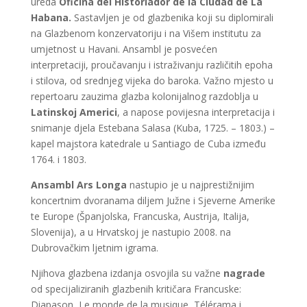
ureda
Oficina del Historiador de la Ciudad de La
Habana.
Sastavljen je od glazbenika koji su diplomirali
na Glazbenom konzervatoriju i na Višem institutu za
umjetnost u Havani. Ansambl je posvećen
interpretaciji, proučavanju i istraživanju različitih epoha
i stilova, od srednjeg vijeka do baroka. Važno mjesto u
repertoaru zauzima glazba kolonijalnog razdoblja u
Latinskoj Americi
, a napose povijesna interpretacija i
snimanje djela Estebana Salasa (Kuba, 1725. – 1803.) –
kapel majstora katedrale u Santiago de Cuba između
1764. i 1803.
Ansambl Ars Longa
nastupio je u najprestižnijim
koncertnim dvoranama diljem Južne i Sjeverne Amerike
te Europe (Španjolska, Francuska, Austrija, Italija,
Slovenija), a u Hrvatskoj je nastupio 2008. na
Dubrovačkim ljetnim igrama.
Njihova glazbena izdanja osvojila su važne
nagrade
od specijaliziranih glazbenih kritičara Francuske:
Diapason, Le monde de la musique, Télérama i