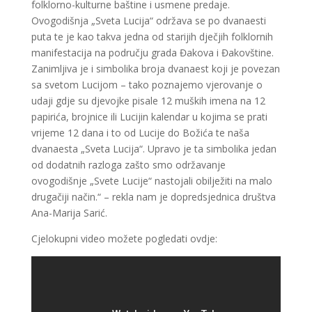
folklorno-kulturne baštine i usmene predaje.
Ovogodišnja „Sveta Lucija“ održava se po dvanaesti
puta te je kao takva jedna od starijih dječjih folklornih
manifestacija na području grada Đakova i Đakovštine.
Zanimljiva je i simbolika broja dvanaest koji je povezan
sa svetom Lucijom – tako poznajemo vjerovanje o
udaji gdje su djevojke pisale 12 muških imena na 12
papirića, brojnice ili Lucijin kalendar u kojima se prati
vrijeme 12 dana i to od Lucije do Božića te naša
dvanaesta „Sveta Lucija“. Upravo je ta simbolika jedan
od dodatnih razloga zašto smo održavanje
ovogodišnje „Svete Lucije“ nastojali obilježiti na malo
drugačiji način.“ – rekla nam je dopredsjednica društva
Ana-Marija Sarić.
Cjelokupni video možete pogledati ovdje: