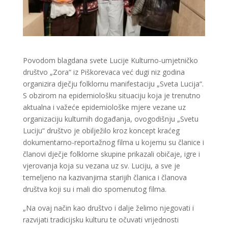
Povodom blagdana svete Lucije Kulturno-umjetničko
društvo „Zora“ iz Piškorevaca već dugi niz godina
organizira dječju folklornu manifestaciju „Sveta Lucija“.
S obzirom na epidemiološku situaciju koja je trenutno
aktualna i važeće epidemiološke mjere vezane uz
organizaciju kulturnih događanja, ovogodišnju „Svetu
Luciju“ društvo je obilježilo kroz koncept kraćeg
dokumentarno-reportažnog filma u kojemu su članice i
članovi dječje folklorne skupine prikazali običaje, igre i
vjerovanja koja su vezana uz sv. Luciju, a sve je
temeljeno na kazivanjima starijih članica i članova
društva koji su i mali dio spomenutog filma.
„Na ovaj način kao društvo i dalje želimo njegovati i
razvijati tradicijsku kulturu te očuvati vrijednosti