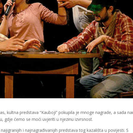
as, kultna predstava “Kauboji” pokupila je mnoge nagrade, a sada n
u, gdje ćemo se moći uvjeriti u njezinu izvrsnost.
ajigranijih i najnagrađivanijih predstava tog kazališta u povijesti. S