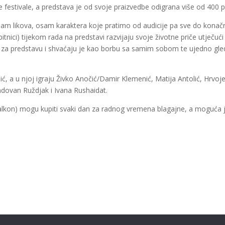
 festivale, a predstava je od svoje praizvedbe odigrana više od 400 p
am likova, osam karaktera koje pratimo od audicije pa sve do kona
itnici) tijekom rada na predstavi razvijaju svoje životne priče utječući
u za predstavu i shvaćaju je kao borbu sa samim sobom te ujedno gle
ić, a u njoj igraju Živko Anočić/Damir Klemenić, Matija Antolić, Hrvoj
adovan Ruždjak i Ivana Rushaidat.
(balkon) mogu kupiti svaki dan za radnog vremena blagajne, a moguća j