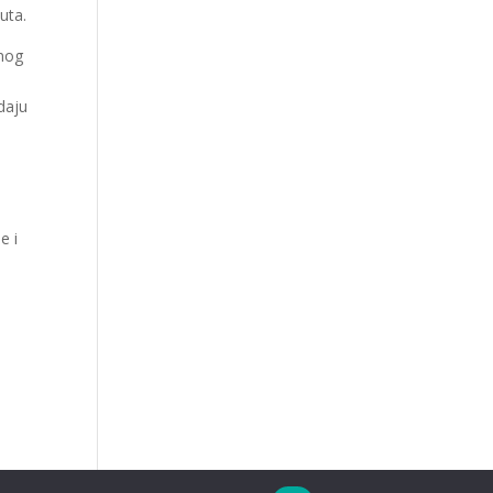
uta.
čnog
daju
e
e i