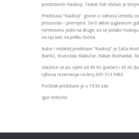
predstavom Kauboji, Teatar Exit obišao je brojne
Predstava “Kauboji” govori o odnosu između os
proizvoda – premijere. Svi ti akteri (uglavnom gub
neminovno jedni na druge; svi se polako hvataj
na nju kao na priliku života.
Autor i redatelj predstave “Kauboji” je Saša Anoč
Barišić, Krunoslav Klabučar, Rakan Rushaidat, R
Ulaznice se po cijeni od 40 Kn (parter) i 30 Kn 
njihova rezervacija na broj 095 513 9465.
Početak predstave je u 19:30 sati.
Igor Kretonić