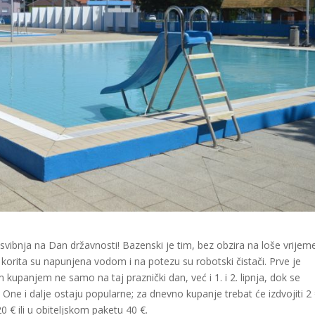
. svibnja na Dan državnosti! Bazenski je tim, bez obzira na loše vrijem
orita su napunjena vodom i na potezu su robotski čistači. Prve je
m kupanjem ne samo na taj praznički dan, već i 1. i 2. lipnja, dok se
. One i dalje ostaju popularne; za dnevno kupanje trebat će izdvojiti 2 
 € ili u obiteljskom paketu 40 €.