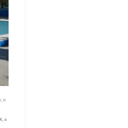
e, u
€, a