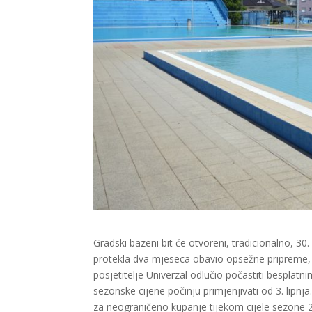
Gradski bazeni bit će otvoreni, tradicionalno, 30
protekla dva mjeseca obavio opsežne pripreme, k
posjetitelje Univerzal odlučio počastiti besplatni
sezonske cijene počinju primjenjivati od 3. lipnja
za neograničeno kupanje tijekom cijele sezone 20