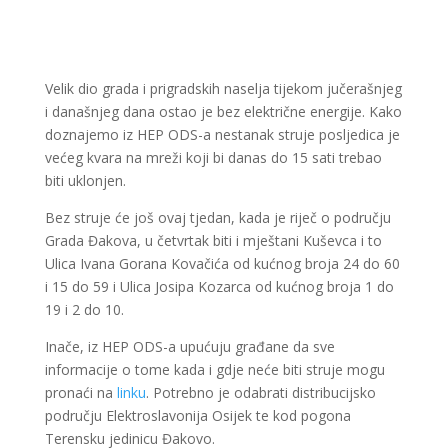
Velik dio grada i prigradskih naselja tijekom jučerašnjeg
i današnjeg dana ostao je bez električne energije. Kako
doznajemo iz HEP ODS-a nestanak struje posljedica je
većeg kvara na mreži koji bi danas do 15 sati trebao
biti uklonjen.
Bez struje će još ovaj tjedan, kada je riječ o području
Grada Đakova, u četvrtak biti i mještani Kuševca i to
Ulica Ivana Gorana Kovačića od kućnog broja 24 do 60
i 15 do 59 i Ulica Josipa Kozarca od kućnog broja 1 do
19 i 2 do 10.
Inače, iz HEP ODS-a upućuju građane da sve
informacije o tome kada i gdje neće biti struje mogu
pronaći na
linku
. Potrebno je odabrati distribucijsko
području Elektroslavonija Osijek te kod pogona
Terensku jedinicu Đakovo.