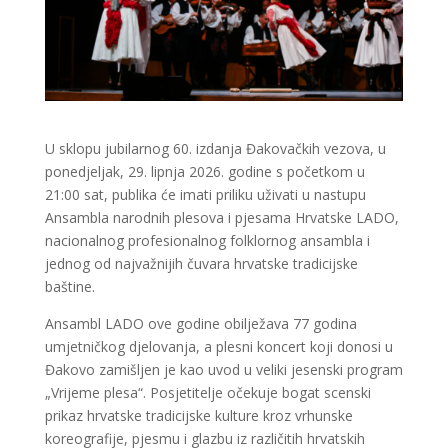
U sklopu jubilarnog 60. izdanja Đakovačkih vezova, u
ponedjeljak, 29. lipnja 2026. godine s početkom u
21:00 sat, publika će imati priliku uživati u nastupu
Ansambla narodnih plesova i pjesama Hrvatske LADO,
nacionalnog profesionalnog folklornog ansambla i
jednog od najvažnijih čuvara hrvatske tradicijske
baštine.
Ansambl LADO ove godine obilježava 77 godina
umjetničkog djelovanja, a plesni koncert koji donosi u
Đakovo zamišljen je kao uvod u veliki jesenski program
„Vrijeme plesa“. Posjetitelje očekuje bogat scenski
prikaz hrvatske tradicijske kulture kroz vrhunske
koreografije, pjesmu i glazbu iz različitih hrvatskih