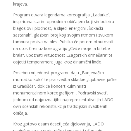
krajeva.
Program otvara legendarna koreografija „Ladarke“,
inspirirana starim ophodnim običajem koji simbolizira
blagoslov i plodnost, a slijedi energični „Šokački
sastanak“, glazbeni broj koji svojim ritmom i zvukom
tambura poziva na ples. Publika će potom otputovati
na otok Cres uz koreografiju „Cviće moje ja bi tebe
brala“, upoznati virtuoznost „Zagorskih drmešara“ te
osjetiti temperament juga kroz dinamični linđo.
Posebnu vrijednost programu daju „Bunjevačko
momačko kolo“ te praizvedba skladbe „Ljubavne jačke
iz Gradišća“, dok će koncert kulminirati
monumentalnom koreografijom „Podravski svati“,
jednom od najpoznatijih i najreprezentativnijih LADO-
ovih scenskih rekonstrukcija tradicijskih svadbenih
običaja.
Kroz gotovo osam desetljeća djelovanja, LADO
uspješno spaja umjetničku izvrsnost i očuvanje