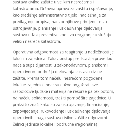
sustava civilne zaštite u velikim nesrećama i
katastrofama. Državna uprava za zaštitu i spašavanje,
kao središnje administrativno tijelo, nadležna je za
predlaganje propisa, nadzor njihove primjene te za
ustrojavanje, planiranje i usklađivanje djelovanja
sustava u fazi preventive kao i za reagiranje u slučaju
velikih nesreća katastrofa.
Operativna odgovornost za reagiranje u nadležnosti je
lokalnih zajednica. Takav pristup predstavlja provedbu
načela supsidijarnosti u zakonodavnom, planskom i
operativnom području djelovanja sustava civilne
zaštite. Prema tom načelu, nesrećom pogođene
lokalne zajednice prve su dužne angažirati sve
raspoložive ljudske i materijalne resurse pa tek potom,
na načelu solidarnosti, tražiti pomoć šire zajednice. U
praksi to znači kako su za ustrojavanje, financiranje,
zapovijedanje, rukovođenje i usklađivanje djelovanja
operativnih snaga sustava civilne zaštite odgovorni
čelnici jedinica lokalne i područne (regionalne)