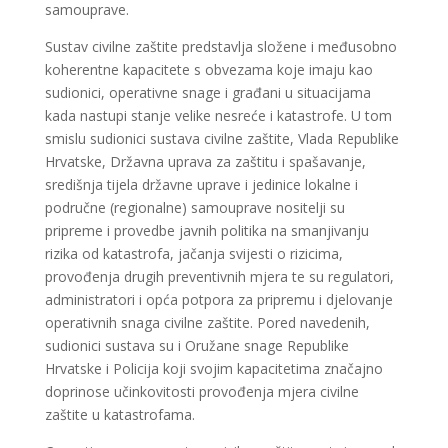
samouprave.
Sustav civilne zaštite predstavlja složene i međusobno
koherentne kapacitete s obvezama koje imaju kao
sudionici, operativne snage i građani u situacijama
kada nastupi stanje velike nesreće i katastrofe. U tom
smislu sudionici sustava civilne zaštite, Vlada Republike
Hrvatske, Državna uprava za zaštitu i spašavanje,
središnja tijela državne uprave i jedinice lokalne i
područne (regionalne) samouprave nositelji su
pripreme i provedbe javnih politika na smanjivanju
rizika od katastrofa, jačanja svijesti o rizicima,
provođenja drugih preventivnih mjera te su regulatori,
administratori i opća potpora za pripremu i djelovanje
operativnih snaga civilne zaštite. Pored navedenih,
sudionici sustava su i Oružane snage Republike
Hrvatske i Policija koji svojim kapacitetima značajno
doprinose učinkovitosti provođenja mjera civilne
zaštite u katastrofama.