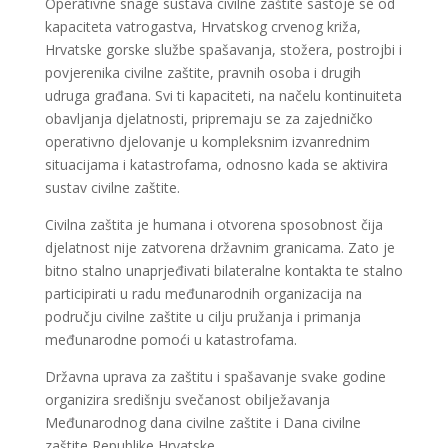
Operativne snage sustava civilne zaštite sastoje se od
kapaciteta vatrogastva, Hrvatskog crvenog križa,
Hrvatske gorske službe spašavanja, stožera, postrojbi i
povjerenika civilne zaštite, pravnih osoba i drugih
udruga građana. Svi ti kapaciteti, na načelu kontinuiteta
obavljanja djelatnosti, pripremaju se za zajedničko
operativno djelovanje u kompleksnim izvanrednim
situacijama i katastrofama, odnosno kada se aktivira
sustav civilne zaštite.
Civilna zaštita je humana i otvorena sposobnost čija
djelatnost nije zatvorena državnim granicama. Zato je
bitno stalno unaprjeđivati bilateralne kontakta te stalno
participirati u radu međunarodnih organizacija na
području civilne zaštite u cilju pružanja i primanja
međunarodne pomoći u katastrofama.
Državna uprava za zaštitu i spašavanje svake godine
organizira središnju svečanost obilježavanja
Međunarodnog dana civilne zaštite i Dana civilne
zaštite Republike Hrvatske.