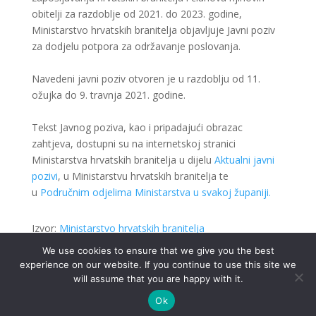
obitelji za razdoblje od 2021. do 2023. godine,
Ministarstvo hrvatskih branitelja objavljuje Javni poziv
za dodjelu potpora za održavanje poslovanja.
Navedeni javni poziv otvoren je u razdoblju od 11.
ožujka do 9. travnja 2021. godine.
Tekst Javnog poziva, kao i pripadajući obrazac
zahtjeva, dostupni su na internetskoj stranici
Ministarstva hrvatskih branitelja u dijelu
Aktualni javni
pozivi
, u Ministarstvu hrvatskih branitelja te
u
Područnim odjelima Ministarstva u svakoj županiji.
Izvor:
Ministarstvo hrvatskih branitelja
We use cookies to ensure that we give you the best
experience on our website. If you continue to use this site we
will assume that you are happy with it.
Ok
.