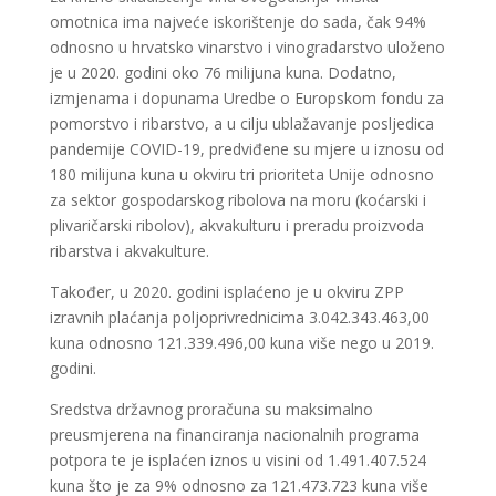
omotnica ima najveće iskorištenje do sada, čak 94%
odnosno u hrvatsko vinarstvo i vinogradarstvo uloženo
je u 2020. godini oko 76 milijuna kuna. Dodatno,
izmjenama i dopunama Uredbe o Europskom fondu za
pomorstvo i ribarstvo, a u cilju ublažavanje posljedica
pandemije COVID-19, predviđene su mjere u iznosu od
180 milijuna kuna u okviru tri prioriteta Unije odnosno
za sektor gospodarskog ribolova na moru (koćarski i
plivaričarski ribolov), akvakulturu i preradu proizvoda
ribarstva i akvakulture.
Također, u 2020. godini isplaćeno je u okviru ZPP
izravnih plaćanja poljoprivrednicima 3.042.343.463,00
kuna odnosno 121.339.496,00 kuna više nego u 2019.
godini.
Sredstva državnog proračuna su maksimalno
preusmjerena na financiranja nacionalnih programa
potpora te je isplaćen iznos u visini od 1.491.407.524
kuna što je za 9% odnosno za 121.473.723 kuna više