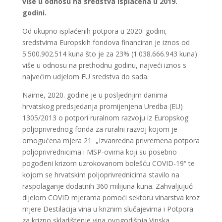
više u odnosu na sredstva isplaćena u 2019.
godini.
Od ukupno isplaćenih potpora u 2020. godini,
sredstvima Europskih fondova financiran je iznos od
5.500.902.514 kuna što je za 23% (1.038.666.943 kuna)
više u odnosu na prethodnu godinu, najveći iznos s
najvećim udjelom EU sredstva do sada.
Naime, 2020. godine je u posljednjim danima
hrvatskog predsjedanja promijenjena Uredba (EU)
1305/2013 o potpori ruralnom razvoju iz Europskog
poljoprivrednog fonda za ruralni razvoj kojom je
omogućena mjera 21 „Izvanredna privremena potpora
poljoprivrednicima i MSP-ovima koji su posebno
pogođeni krizom uzrokovanom bolešću COVID-19“ te
kojom se hrvatskim poljoprivrednicima stavilo na
raspolaganje dodatnih 360 milijuna kuna. Zahvaljujući
dijelom COVID mjerama pomoći sektoru vinarstva kroz
mjere Destilacija vina u kriznim slučajevima i Potpora
za krizno skladištenje vina ovogodišnja Vinska