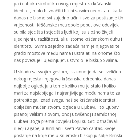
pa i duboka simbolika ovoga mjesta za kršćanski
identitet, malo bi značili i bili bi sasvim nedostatni kada
danas ne bismo svi zajedno učinili sve za postizanje tih
vrijednosti. Kršćanske metropole poput ove oduvijek
su bila sjecišta i stjecišta ljudi koji su složno živjeli
ujedinjeni u različitosti, ali u istome kršćanskom duhu i
identitetu. Svima zajedno zadaća nam je njegovati te
graditi mostove među nama i ustrajati na onome što
nas povezuje i ujedinjuje“, ustvrdio je biskup Svalina.
U skladu sa svojim geslom, istaknuo je da se „veličina
nekog mjesta i njegova kršćanska odrednica danas
najbolje ogledaju u tome koliko mu je stalo i koliko
mari za najslabijega i najranjivijega među nama te za
potrebitoga. Iznad svega, naš se kršćanski identitet,
obilježen mučeništvom, ogleda u Ljubavi, i to Ljubavi
pisanoj velikim slovom, onoj uzvišenoj i samilosnoj
Ljubavi Boga prema čovjeku koju su Grci označavali
riječju agapè, a Rimljani i sveti Pavao caritas. Svoje
poslanje na koje me u Srijemsku biskupiju šalje Rimski