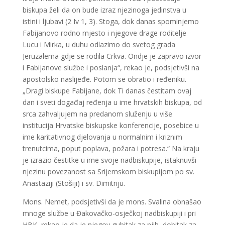
biskupa želi da on bude izraz njezinoga jedinstva u
istini i ljubavi (2 Iv 1, 3). Stoga, dok danas spominjemo
Fabijanovo rodno mjesto i njegove drage roditelje
Lucu i Mirka, u duhu odlazimo do svetog grada
Jeruzalema gdje se rodila Crkva. Ondje je zapravo izvor
i Fabijanove službe i poslanja“, rekao je, podsjetivši na
apostolsko naslijeđe. Potom se obratio i ređeniku.
„Dragi biskupe Fabijane, dok Ti danas čestitam ovaj
dan i sveti događaj ređenja u ime hrvatskih biskupa, od
srca zahvaljujem na predanom služenju u više
institucija Hrvatske biskupske konferencije, posebice u
ime karitativnog djelovanja u normalnim i kriznim
trenutcima, poput poplava, požara i potresa.“ Na kraju
je izrazio čestitke u ime svoje nadbiskupije, istaknuvši
njezinu povezanost sa Srijemskom biskupijom po sv.
Anastaziji (Stošiji) i sv. Dimitriju.
Mons. Nemet, podsjetivši da je mons. Svalina obnašao
mnoge službe u Đakovačko-osječkoj nadbiskupiji i pri
HBK, rekao je da je njegov gubitak za njih, dobitak za