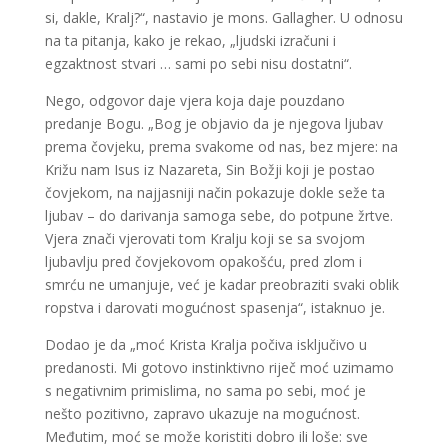
si, dakle, Kralj?“, nastavio je mons. Gallagher. U odnosu
na ta pitanja, kako je rekao, „ljudski izračuni i
egzaktnost stvari … sami po sebi nisu dostatni“.
Nego, odgovor daje vjera koja daje pouzdano
predanje Bogu. „Bog je objavio da je njegova ljubav
prema čovjeku, prema svakome od nas, bez mjere: na
Križu nam Isus iz Nazareta, Sin Božji koji je postao
čovjekom, na najjasniji način pokazuje dokle seže ta
ljubav – do darivanja samoga sebe, do potpune žrtve.
Vjera znači vjerovati tom Kralju koji se sa svojom
ljubavlju pred čovjekovom opakošću, pred zlom i
smrću ne umanjuje, već je kadar preobraziti svaki oblik
ropstva i darovati mogućnost spasenja“, istaknuo je.
Dodao je da „moć Krista Kralja počiva isključivo u
predanosti. Mi gotovo instinktivno riječ moć uzimamo
s negativnim primislima, no sama po sebi, moć je
nešto pozitivno, zapravo ukazuje na mogućnost.
Međutim, moć se može koristiti dobro ili loše: sve