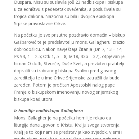
Duspara. Misu su suslavila još 23 nadbiskupa i biskupa
u zajedništvu s pedesetak svećenika, a posluživala su
trojica đakona. Nazočna su bila i dvojica episkopa
Srpske pravoslavne Crkve.
Na početku je sve prisutne pozdravio domaćin – biskup
Gašparović te je predslavitelju mons. Gallagheru izrazio
dobrodošlicu. Nakon navještaja čitanja (Dn 7, 13 – 14;
Ps 93, 1 – 2.5; Otk 1, 5 – 8; Iv 18, 33b – 37), otpjevan je
himan O dođi, Stvorče, Duše Svet, a prezbiteri pratitelji
dopratili su izabranog biskupa Svalinu pred glavnog
zareditelja te u ime Crkve Srijemske zatražili da bude
zaređen. Potom je pročitan Apostolski nalog pape
Franje o biskupskom imenovanju novog srijemskog
biskupa koadjutora.
Iz homilije nadbiskupa Gallaghera
Mons. Gallagher je na početku homilije rekao da
liturgija dana „govori o Kristu, Kralju svega stvorenja.
Kralj je to koji nam se predstavlja kao svjedok, vjerni i