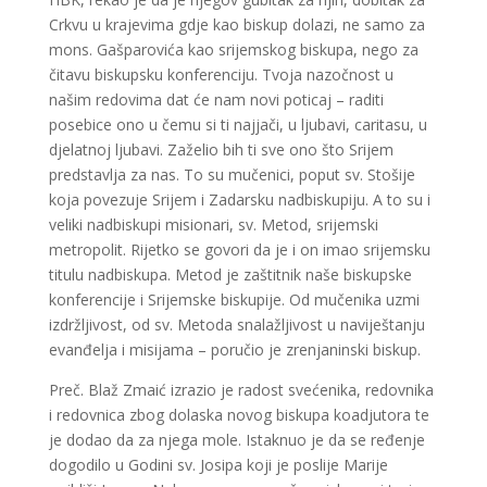
Crkvu u krajevima gdje kao biskup dolazi, ne samo za
mons. Gašparovića kao srijemskog biskupa, nego za
čitavu biskupsku konferenciju. Tvoja nazočnost u
našim redovima dat će nam novi poticaj – raditi
posebice ono u čemu si ti najjači, u ljubavi, caritasu, u
djelatnoj ljubavi. Zaželio bih ti sve ono što Srijem
predstavlja za nas. To su mučenici, poput sv. Stošije
koja povezuje Srijem i Zadarsku nadbiskupiju. A to su i
veliki nadbiskupi misionari, sv. Metod, srijemski
metropolit. Rijetko se govori da je i on imao srijemsku
titulu nadbiskupa. Metod je zaštitnik naše biskupske
konferencije i Srijemske biskupije. Od mučenika uzmi
izdržljivost, od sv. Metoda snalažljivost u naviještanju
evanđelja i misijama – poručio je zrenjaninski biskup.
Preč. Blaž Zmaić izrazio je radost svećenika, redovnika
i redovnica zbog dolaska novog biskupa koadjutora te
je dodao da za njega mole. Istaknuo je da se ređenje
dogodilo u Godini sv. Josipa koji je poslije Marije