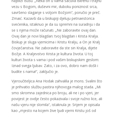
najbliži Isusu. „Neka on u vama sačuva iskrenu i trajnu
vezu s Bogom, duševni mir, duboku poniznost srca,
savršeno slaganje s voljom Božjom“, poručio je preč.
Zmaić. Kazavši da u biskupiji djeluju petnaestorica
svećenika, istaknuo je da su spremni na suradnju i da
se s njima može računati. „Ne zaboravite ovaj dan.
Ovaj dan je novi blagdan: tvoj blagdan i Krista Kralja.
Biskup je sluga vjernicima i Kristu Kralju, a On je Kralj
čovječanstva. Ne zaboravite da ste sin Kralja, dijete
Božje. A Kraljevstvo Krista je kultura života. U toj
kulturi života s vama i pod vašim biskupskim geslom:
Iznad svega ljubav. Zato, i za ovo, dobro nam došli i
budite s nama!“, zaključio je.
Vjeroučiteljica Ana Hodak zahvalila je mons. Svalini što
je prihvatio službu pastira njihovoga malog stada. „Mi
smo skromna zajednica po broju, ali ne i po vjeri, jer
povijest je ovdje često pokazivala i svoje ružno lice, ali
našu vjeru nije slomila“, istaknula je. Srijem je opisala
kao „mjesto na kojem žive ljudi vjerni Kristu još od