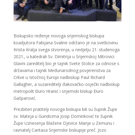
Biskupsko ređenje novoga srijemskog biskupa
koadjutora Fabijana Svaline održano je na svetkovinu
Krista Kralja svega stvorenja, u nedjelju 21. studenoga
2021., u katedrali Sv. Dimitrija u Srijemskoj Mitrovici.
Glavni zareditelj bio je tajnik Svete Stolice za odnose s
državama i tajnik Međunarodnog povjerenstva za
Crkve u Istočnoj Europi nadbiskup Paul Richard
Gallagher, a suzareditelji đakovačko-osječki nadbiskup
metropolit Đuro Hranić i srijemski biskup Đuro
Gašparović.
Prezbiteri pratitelji novoga biskupa bili su župnik Župe
sv. Mateja u Gundicima Josip Dominković te župnik
Župe Uznesenja Blažene Djevice Marije u Zemunu i
ravnatelj Caritasa Srijemske biskupije preč. Jozo