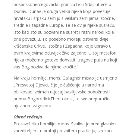
bosanskohercegovačku granicu te u Srbiji utječe u
Dunav. Dunav je druga velika rijeka koja povezuje
hrvatsku i srpsku zemlju s velikim zemljama istočne,
srednje i zapadne Europe. Te se dvije rijeke susreću,
isto kao što su pozvani na susret i razni narodi koje
one povezuju. To posebno moraju ostvariti dvije
kršćanske Crkve, Istočna i Zapadna, koje upravo u
ovim krajevima oduvijek žive zajedno. U toj metafori
rijeka možemo gotovo dohvatiti tragove puta na koji
vas Bog poziva da njime kročite.“
Na kraju homilije, mons. Gallagher misao je usmjerio
„Presvetoj Djevici, čije je čašćenje u narodima
oblikovao izniman utjecaj bazilijevske pobožnosti
prema Bogorodici/Theotokos“, te sve preporučio
njezinom zagovoru.
Obred ređenja
Po završetku homilije, mons. Svalina je pred glavnim
zarediteljem, u pratnji prezbitera pratitelja, izrekao