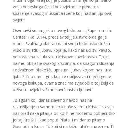
mudri sluga, Kralj koji je poslušno i smjerno prihvatio
volju nebeskoga Oca i bezuvjetno se predao za
spasenje svakog muškarca i žene koji nastanjuju ovaj
svijet.“
Osvrnuvši se na geslo novog biskupa – „Super omnia
Caritas“ (Kol 3,14), predslavitelj je ustvrdio da ga je
mons. Svalina „odabrao da bi svoju biskupsku službu
vršio u svjetlu ljubavi, koja je, kako nas uči sv. Pavao,
neizostavna za ulazak u Kristovo savršenstvo. To je,
naime, obilježje svakog kršćanina, da snagom služenja
i odvažnom bliskošću uprisutni ljubav kojom nas Krist
ljubi. Slično nam i grb, koji će obilježavati riječi i geste
novoga biskupa, dvama znacima svjedoči o toj želji da
u životu uvijek tražimo savršenstvo ljubavi.“
„Blagdan koji danas slavimo navodi nas na
razmišljanje o samom srcu naše vjere u Krista i stavlja
nas pred neka pitanja od kojih ne možemo pobjeći: tko
je taj Kralj? Ili, kad poput Pilata, i mi danas pitamo
Gospodina Isusa: Ti, koji si na križu, uhićen, prezren, Ti