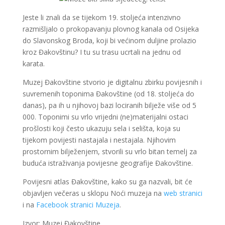
Jeste li znali da se tijekom 19. stoljeća intenzivno
razmišljalo o prokopavanju plovnog kanala od Osijeka
do Slavonskog Broda, koji bi većinom duljine prolazio
kroz Đakovštinu? I tu su trasu ucrtali na jednu od
karata.
Muzej Đakovštine stvorio je digitalnu zbirku povijesnih i
suvremenih toponima Đakovštine (od 18. stoljeća do
danas), pa ih u njihovoj bazi lociranih bilježe više od 5
000. Toponimi su vrlo vrijedni (ne)materijalni ostaci
prošlosti koji često ukazuju sela i selišta, koja su
tijekom povijesti nastajala i nestajala. Njihovim
prostornim bilježenjem, stvorili su vrlo bitan temelj za
buduća istraživanja povijesne geografije Đakovštine.
Povijesni atlas Đakovštine, kako su ga nazvali, bit će
objavljen večeras u sklopu Noći muzeja na
web stranici
i na
Facebook stranici Muzeja
.
Izvor: Muzej Đakovštine