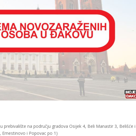
 prebivalište na području gradova Osijek 4, Beli Manastir 3, Belišće i
 Ernestinovo i Popovac po 1)