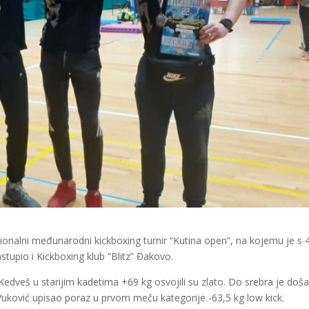
cionalni međunarodni kickboxing turnir “Kutina open”, na kojemu je s 
nastupio i Kickboxing klub “Blitz” Đakovo.
Kedveš u starijim kadetima +69 kg osvojili su zlato. Do srebra je doš
 Vuković upisao poraz u prvom meču kategorije -63,5 kg low kick.