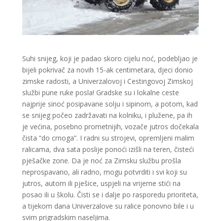
Suhi snijeg, koji je padao skoro cijelu noć, podebljao je
bijeli pokrivač za novih 15-ak centimetara, djeci donio
zimske radosti, a Univerzalovoj i Cestingovoj Zimskoj
službi pune ruke posla! Gradske su i lokalne ceste
najprije sinoć posipavane solju i sipinom, a potom, kad
se snijeg počeo zadržavati na kolniku, i plužene, pa ih
je većina, posebno prometnijih, vozače jutros dočekala
čista “do crnoga”. I radni su strojevi, opremljeni malim
ralicama, dva sata poslije ponoći izišli na teren, čisteći
pješačke zone. Da je noć za Zimsku službu prošla
neprospavano, ali radno, mogu potvrditi i svi koji su
jutros, autom ili pješice, uspjeli na vrijeme stići na
posao ili u školu. Čisti se i dalje po rasporedu prioriteta,
a tijekom dana Univerzalove su ralice ponovno bile i u
svim prigradskim naseljima.