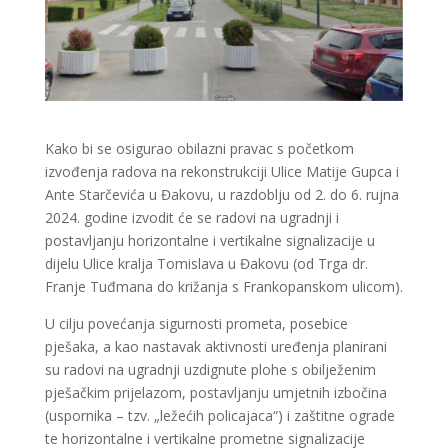
Kako bi se osigurao obilazni pravac s početkom
izvođenja radova na rekonstrukciji Ulice Matije Gupca i
Ante Starčevića u Đakovu, u razdoblju od 2. do 6. rujna
2024. godine izvodit će se radovi na ugradnji i
postavljanju horizontalne i vertikalne signalizacije u
dijelu Ulice kralja Tomislava u Đakovu (od Trga dr.
Franje Tuđmana do križanja s Frankopanskom ulicom).
U cilju povećanja sigurnosti prometa, posebice
pješaka, a kao nastavak aktivnosti uređenja planirani
su radovi na ugradnji uzdignute plohe s obilježenim
pješačkim prijelazom, postavljanju umjetnih izbočina
(uspornika – tzv. „ležećih policajaca“) i zaštitne ograde
te horizontalne i vertikalne prometne signalizacije