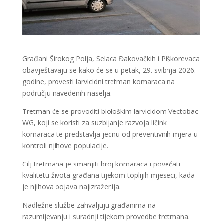
Građani Širokog Polja, Selaca Đakovačkih i Piškorevaca
obavještavaju se kako će se u petak, 29. svibnja 2026.
godine, provesti larvicidni tretman komaraca na
području navedenih naselja.
Tretman će se provoditi biološkim larvicidom Vectobac
WG, koji se koristi za suzbijanje razvoja ličinki
komaraca te predstavlja jednu od preventivnih mjera u
kontroli njihove populacije.
Cilj tretmana je smanjiti broj komaraca i povećati
kvalitetu života građana tijekom toplijih mjeseci, kada
je njihova pojava najizraženija.
Nadležne službe zahvaljuju građanima na
razumijevanju i suradnji tijekom provedbe tretmana.