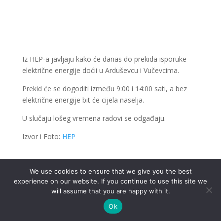
Iz HEP-a javljaju kako će danas do prekida isporuke
električne energije doćii u Arduševcu i Vučevcima.
Prekid će se dogoditi između 9:00 i 14:00 sati, a bez
električne energije bit će cijela naselja.
U slučaju lošeg vremena radovi se odgađaju.
Izvor i Foto:
HEP
We use cookies to ensure that we give you the best
experience on our website. If you continue to use this site we
.
will assume that you are happy with it.
Ok