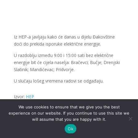
Iz HEP-a javljaju kako će danas u dijelu Đakovštine
doći do prekida isporuke električne energije.
U razdoblju između 9:00 i 15:00 sati bez električne
energije bit će cijela naselja: Bračevci; Bučje; Drenjski
Slatinik; Mandićevac; Pridvorje.
U slučaju lošeg vremena radovi se odgađaju.
Izvor:
HEP
We use cookies to ensure that we give you the best
experience on our website. If you continue to use this site we
will assume that you are happy with it.
.
Ok