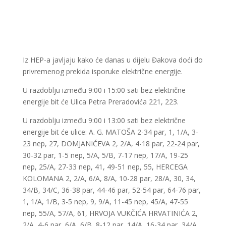
Iz HEP-a javljaju kako će danas u dijelu Đakova doći do
privremenog prekida isporuke električne energije.
U razdoblju između 9:00 i 15:00 sati bez električne
energije bit će Ulica Petra Preradovića 221, 223.
U razdoblju između 9:00 i 13:00 sati bez električne
energije bit će ulice: A. G. MATOŠA 2-34 par, 1, 1/A, 3-
23 nep, 27, DOMJANIĆEVA 2, 2/A, 4-18 par, 22-24 par,
30-32 par, 1-5 nep, 5/A, 5/B, 7-17 nep, 17/A, 19-25
nep, 25/A, 27-33 nep, 41, 49-51 nep, 55, HERCEGA
KOLOMANA 2, 2/A, 6/A, 8/A, 10-28 par, 28/A, 30, 34,
34/B, 34/C, 36-38 par, 44-46 par, 52-54 par, 64-76 par,
1, 1/A, 1/B, 3-5 nep, 9, 9/A, 11-45 nep, 45/A, 47-55
nep, 55/A, 57/A, 61, HRVOJA VUKČIĆA HRVATINIĆA 2,
2/A, 4-6 par, 6/A, 6/B, 8-12 par, 14/A, 16-34 par, 34/A,