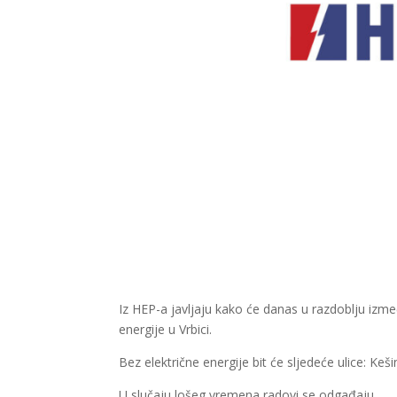
Iz HEP-a javljaju kako će danas u razdoblju izmeđ
energije u Vrbici.
Bez električne energije bit će sljedeće ulice: Keš
U slučaju lošeg vremena radovi se odgađaju.