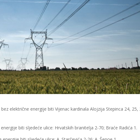
ez električne energije biti Vijenac kardinala Alojzija Stepinca 24, 25, 
energije biti sljedeće ulice: Hrvatskih branitelja 2-70; Braće Radića 1.
energije biti sljedeće ulice: A. Starčevića 2-26; A. Šenoe 1.