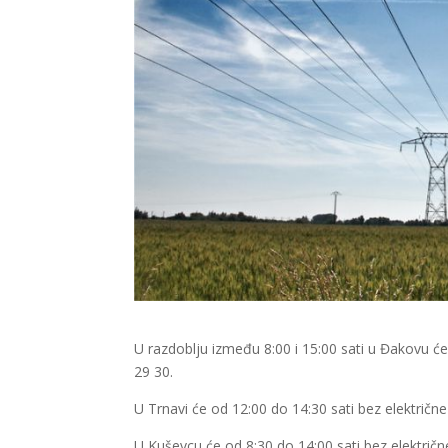
U razdoblju između 8:00 i 15:00 sati u Đakovu će b
29 30.
U Trnavi će od 12:00 do 14:30 sati bez električne 
U Kuševcu će od 8:30 do 14:00 sati bez električne 