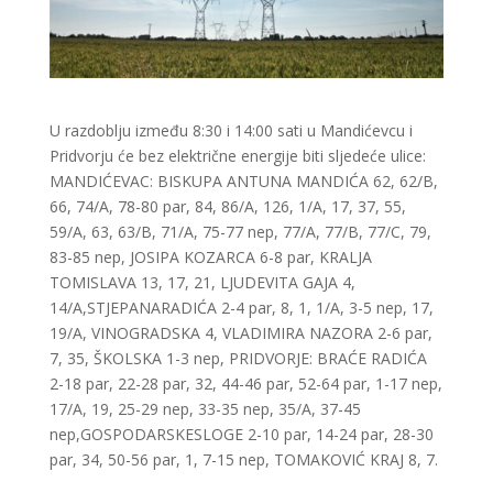
U razdoblju između 8:30 i 14:00 sati u Mandićevcu i
Pridvorju će bez električne energije biti sljedeće ulice:
MANDIĆEVAC: BISKUPA ANTUNA MANDIĆA 62, 62/B,
66, 74/A, 78-80 par, 84, 86/A, 126, 1/A, 17, 37, 55,
59/A, 63, 63/B, 71/A, 75-77 nep, 77/A, 77/B, 77/C, 79,
83-85 nep, JOSIPA KOZARCA 6-8 par, KRALJA
TOMISLAVA 13, 17, 21, LJUDEVITA GAJA 4,
14/A,STJEPANARADIĆA 2-4 par, 8, 1, 1/A, 3-5 nep, 17,
19/A, VINOGRADSKA 4, VLADIMIRA NAZORA 2-6 par,
7, 35, ŠKOLSKA 1-3 nep, PRIDVORJE: BRAĆE RADIĆA
2-18 par, 22-28 par, 32, 44-46 par, 52-64 par, 1-17 nep,
17/A, 19, 25-29 nep, 33-35 nep, 35/A, 37-45
nep,GOSPODARSKESLOGE 2-10 par, 14-24 par, 28-30
par, 34, 50-56 par, 1, 7-15 nep, TOMAKOVIĆ KRAJ 8, 7.