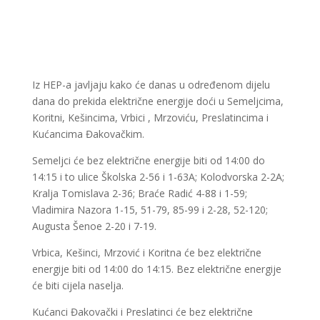
Iz HEP-a javljaju kako će danas u određenom dijelu
dana do prekida električne energije doći u Semeljcima,
Koritni, Kešincima, Vrbici , Mrzoviću, Preslatincima i
Kućancima Đakovačkim.
Semeljci će bez električne energije biti od 14:00 do
14:15 i to ulice Školska 2-56 i 1-63A; Kolodvorska 2-2A;
Kralja Tomislava 2-36; Braće Radić 4-88 i 1-59;
Vladimira Nazora 1-15, 51-79, 85-99 i 2-28, 52-120;
Augusta Šenoe 2-20 i 7-19.
Vrbica, Kešinci, Mrzović i Koritna će bez električne
energije biti od 14:00 do 14:15. Bez električne energije
će biti cijela naselja.
Kućanci Đakovački i Preslatinci će bez električne