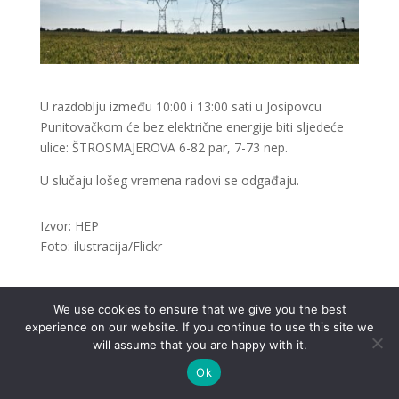
U razdoblju između 10:00 i 13:00 sati u Josipovcu
Punitovačkom će bez električne energije biti sljedeće
ulice: ŠTROSMAJEROVA 6-82 par, 7-73 nep.
U slučaju lošeg vremena radovi se odgađaju.
Izvor: HEP
Foto: ilustracija/Flickr
We use cookies to ensure that we give you the best
experience on our website. If you continue to use this site we
.
will assume that you are happy with it.
Ok