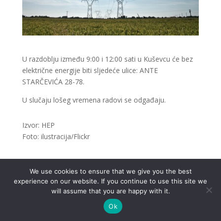
U razdoblju između 9:00 i 12:00 sati u Kuševcu će bez
električne energije biti sljedeće ulice: ANTE
STARČEVIĆA 28-78.
U slučaju lošeg vremena radovi se odgađaju.
Izvor: HEP
Foto: ilustracija/Flickr
We use cookies to ensure that we give you the best
experience on our website. If you continue to use this site we
.
will assume that you are happy with it.
Ok