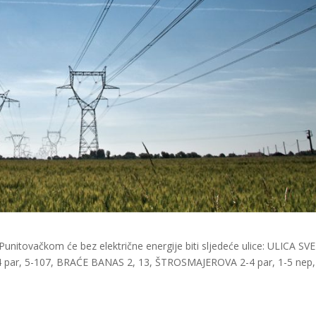
 Punitovačkom će bez električne energije biti sljedeće ulice: ULICA S
par, 5-107, BRAĆE BANAS 2, 13, ŠTROSMAJEROVA 2-4 par, 1-5 nep, 