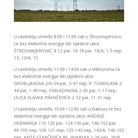
U razdoblju između 8:00 i 11:00 sati u Štrosmajerovcu
će bez električne energije biti sljedeće ulice:
ŠTROSMAJEROVAC 4-12 par, 16-18 par, 18/A, 1-5 nep,
13, 13/A, 15.
U razdoblju između 11:00 i 14:00 sati u Viškovcima će
bez električne energije biti sljedeće ulice:
GROBLJANSKA 2/A-54 par, 3-47 nep, K. TOMISLAVA 2-
44 par, 1-49 nep, OMLADINSKA 2-20 par, 1-17 nep,
ULICA SLAVKA PRANČEVIĆA 2-32 par, 11-31 nep.
U razdoblju između 10:00 i 12:00 sati u Đakovu će bez
električne energije biti sljedeće ulice: ANDRIJE
HEBRANGA 110-120 par, 124-136 par, 140-152 par,
99-105 nep, 109-121 nep, 125-143 nep, 143/A, 145-155
nep, ANTE STARČEVIĆA 86, HVARSKA 1-29 nep, 29/B,