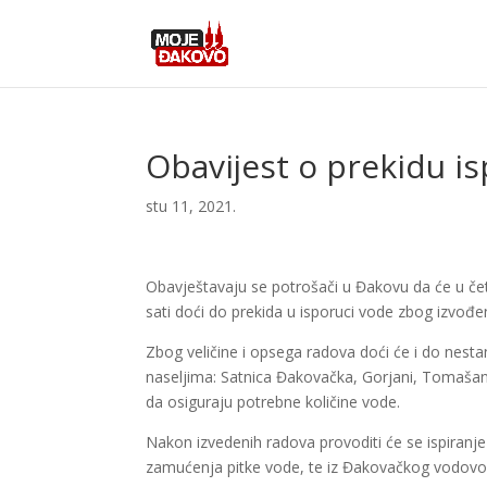
Obavijest o prekidu i
stu 11, 2021.
Obavještavaju se potrošači u Đakovu da će u čet
sati doći do prekida u isporuci vode zbog izvo
Zbog veličine i opsega radova doći će i do nesta
naseljima: Satnica Đakovačka, Gorjani, Tomašanc
da osiguraju potrebne količine vode.
Nakon izvedenih radova provoditi će se ispira
zamućenja pitke vode, te iz Đakovačkog vodovod