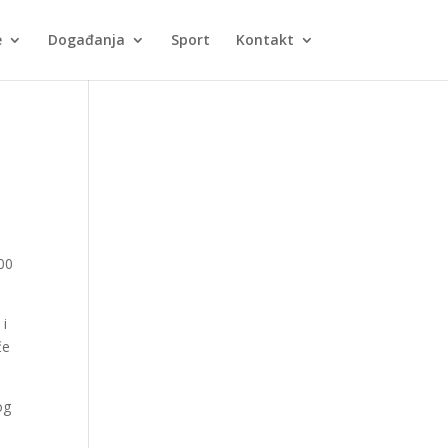
e
Događanja
Sport
Kontakt
:00
 i
če
og