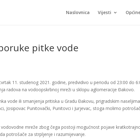
Naslovnica
Vijesti
Općin
sporuke pitke vode
vrtak 11. studenog 2021. godine, predvidivo u periodu od 23:00 do 6
đenja radova na vodoopskrbnoj mreži u sklopu aglomeracije Đakovo.
nka vode ili smanjenja pritiska u Gradu Đakovu, prigradskim naseljima
i, Josipovac Punitovački, Punitovci i Jurjevac, stoga molimo potroša
nje vodovodne mreže zbog čega postoji mogućnost pojave kratkotrajn
a potrošače za strpljenje i razumijevanje.