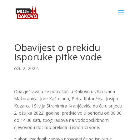
Obavijest o prekidu
isporuke pitke vode
ožu 2, 2022.
Obavještavaju se potrošači u Đakovu u Ulici Ivana
Mažuranića, Jure Kaštelana, Petra Katančića, Josipa
Kozarca i Silvija Strahimira Kranjčevića da će u srijedu
2. ožujka 2022. godine, predvidivo u periodu od 08:00
do 14:30 sati, zbog radova na vodoopskrbnom
cjevovodu doći do prekida u isporuci vode.
Nakon izvedenih radova provoditi će se ispiranje