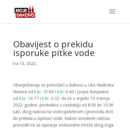
Obavijest o prekidu
isporuke pitke vode
tra 13, 2022.
Obavještavaju se potrošači u Đakovu u Ulici Vladimira
Nazora od
k.br
. 15-83 i
k.br
. 6-60 i Josipa Runjanina
od
k.br
. 1A-17 i
k.br
. 2-22 da će u srijedu 13. travnja
2022. godine, predvidivo u razdoblju od 8:30 do 15:30
sati, zbog radova na vodoopskrbnom cjevovodu doći
do prekida u isporuci vode. Nakon izvedenih radova
provoditi će se ispiranje vodovodne mreže zbog čega