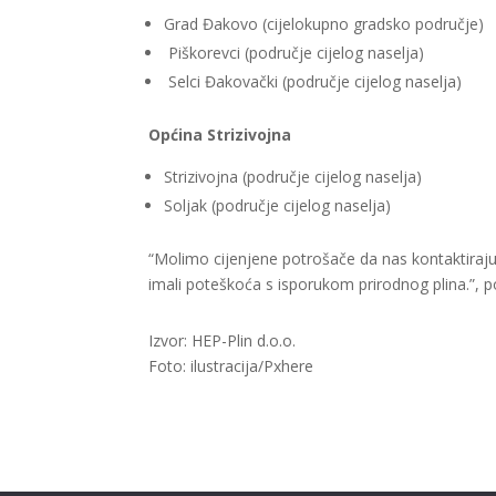
Grad Đakovo (cijelokupno gradsko područje)
Piškorevci (područje cijelog naselja)
Selci Đakovački (područje cijelog naselja)
Općina Strizivojna
Strizivojna (područje cijelog naselja)
Soljak (područje cijelog naselja)
“Molimo cijenjene potrošače da nas kontaktiraj
imali poteškoća s isporukom prirodnog plina.”, p
Izvor: HEP-Plin d.o.o.
Foto: ilustracija/Pxhere