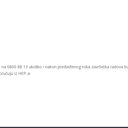
u na 0800 88 13 ukoliko i nakon predviđenog roka završetka radova b
oručuju iz HEP-a.