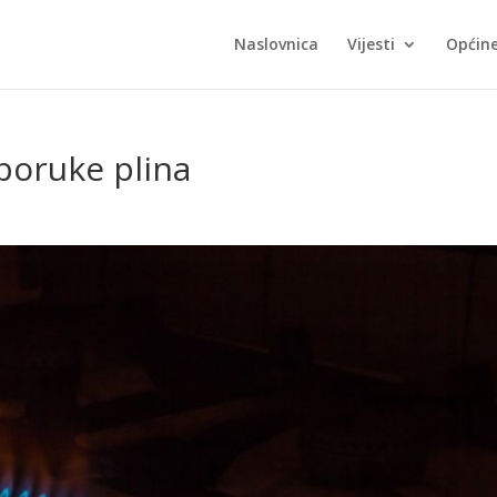
Naslovnica
Vijesti
Općin
sporuke plina