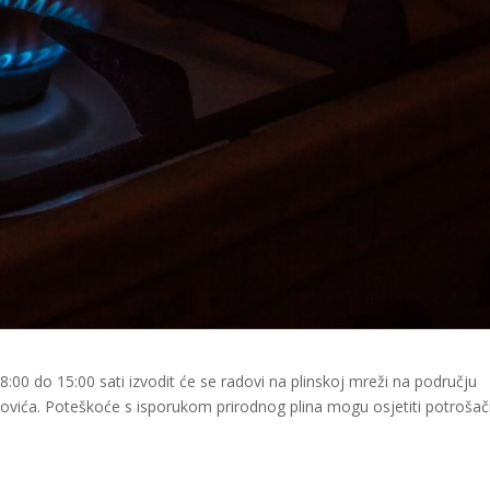
8:00 do 15:00 sati izvodit će se radovi na plinskoj mreži na području
ovića. Poteškoće s isporukom prirodnog plina mogu osjetiti potrošač