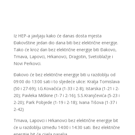
Iz HEP-a javljaju kako će danas dosta mjesta
Đakovštine jedan dio dana biti bez električne energije.
Tako će kroz dan bez električne energije biti Đakovo,
Trnava, Lapovci, Hrkanovci, Dragotin, Svetoblažje i
Novi Perkovci.
Đakovo će bez električne energije biti u razdoblju od
09:00 do 13:00 sati i to sljedeće ulice: Kralja Tomislava
(50 i 27-69); I.G.Kovačića (1-33 i 2-8); Istarska (1-21 i 2-
20); Pavleka Miškine (1-7 i 2-16); S.S.Kranjčevića (5-23 i
2-20); Park Pobjede (1-19 i 2-18); Ivana Tišova (1-37 i
2-42)
Trnava, Lapovci i Hrkanovci bez električne energije bit
će u razdoblju između 14:00 i 14:30 sati. Bez električne
energije bit će cijela naselja.