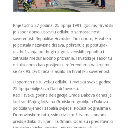
Prije točno 27 godina, 25. lipnja 1991. godine, Hrvatski
je sabor donio Ustavnu odluku o samostalnosti i
suverenosti Republike Hrvatske. Tim činom, Hrvatska
je postala nezavisna država, pokrenula je postupak
razdruživanja od drugih jugoslavenskih republika i
zatražila međunarodno priznanje. Hrvatski je sabor tu
odluku donio kao posljedicu referenduma na kojemu
se čak 93,2% birača izjasnilo za hrvatsku suverenost.
U spomen na tu veliku odluku, Hrvatska svake godine
25. lipnja obilježava Dan državnosti.
Kao i svake godine delegacija Grada Đakova danas je
kod središnjeg križa na Gradskom groblju u Đakovu
položila vijenac i zapalila svijeće. Počast poginulima u
Domovinskom ratu, svim civilnim žrtvama i prvom
predsjedniku dr. Franji Tuđmanu odali su i predstavnici
Hrvatske vojske, policije, udruga proisteklih iz