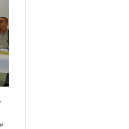
,
e
ja