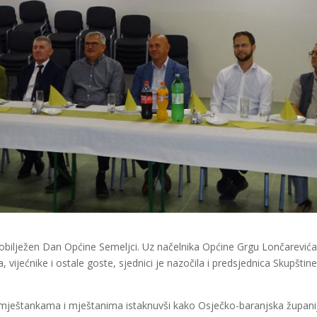
obilježen Dan Općine Semeljci. Uz načelnika Općine Grgu Lončarevića
 vijećnike i ostale goste, sjednici je nazočila i predsjednica Skupštin
 mještankama i mještanima istaknuvši kako Osječko-baranjska župani