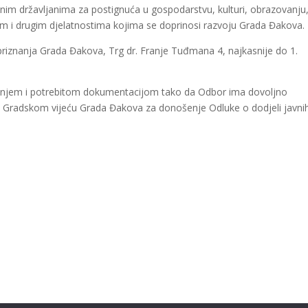
anim državljanima za postignuća u gospodarstvu, kulturi, obrazovanju
nim i drugim djelatnostima kojima se doprinosi razvoju Grada Đakova.
priznanja Grada Đakova, Trg dr. Franje Tuđmana 4, najkasnije do 1.
loženjem i potrebitom dokumentacijom tako da Odbor ima dovoljno
ja Gradskom vijeću Grada Đakova za donošenje Odluke o dodjeli javni