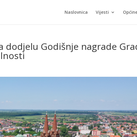
Naslovnica
Vijesti
Općin
 za dodjelu Godišnje nagrade Gra
lnosti