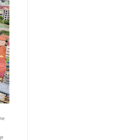
sne
je