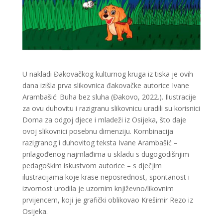
U nakladi Đakovačkog kulturnog kruga iz tiska je ovih
dana izišla prva slikovnica đakovačke autorice Ivane
Arambašić: Buha bez sluha (Đakovo, 2022.). Ilustracije
za ovu duhovitu i razigranu slikovnicu uradili su korisnici
Doma za odgoj djece i mladeži iz Osijeka, što daje
ovoj slikovnici posebnu dimenziju. Kombinacija
razigranog i duhovitog teksta Ivane Arambašić –
prilagođenog najmlađima u skladu s dugogodišnjim
pedagoškim iskustvom autorice – s dječjim
ilustracijama koje krase neposrednost, spontanost i
izvornost urodila je uzornim književno/likovnim
prvijencem, koji je grafički oblikovao Krešimir Rezo iz
Osijeka.