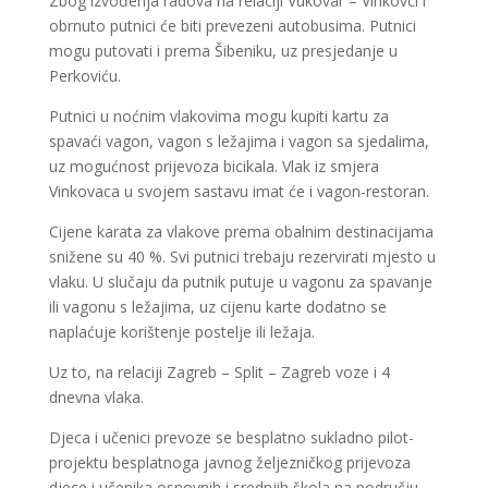
Zbog izvođenja radova na relaciji Vukovar – Vinkovci i
obrnuto putnici će biti prevezeni autobusima. Putnici
mogu putovati i prema Šibeniku, uz presjedanje u
Perkoviću.
Putnici u noćnim vlakovima mogu kupiti kartu za
spavaći vagon, vagon s ležajima i vagon sa sjedalima,
uz mogućnost prijevoza bicikala. Vlak iz smjera
Vinkovaca u svojem sastavu imat će i vagon-restoran.
Cijene karata za vlakove prema obalnim destinacijama
snižene su 40 %. Svi putnici trebaju rezervirati mjesto u
vlaku. U slučaju da putnik putuje u vagonu za spavanje
ili vagonu s ležajima, uz cijenu karte dodatno se
naplaćuje korištenje postelje ili ležaja.
Uz to, na relaciji Zagreb – Split – Zagreb voze i 4
dnevna vlaka.
Djeca i učenici prevoze se besplatno sukladno pilot-
projektu besplatnoga javnog željezničkog prijevoza
djece i učenika osnovnih i srednjih škola na području