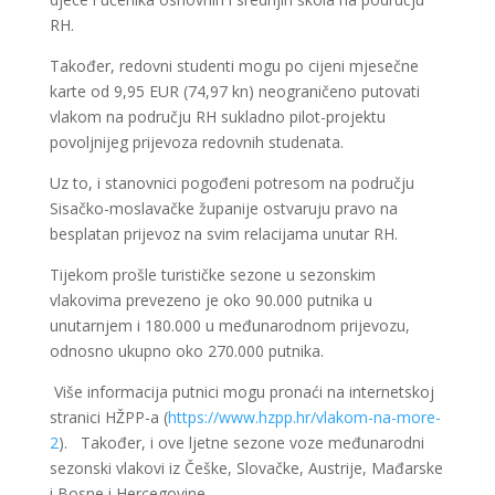
RH.
Također, redovni studenti mogu po cijeni mjesečne
karte od 9,95 EUR (74,97 kn) neograničeno putovati
vlakom na području RH sukladno pilot-projektu
povoljnijeg prijevoza redovnih studenata.
Uz to, i stanovnici pogođeni potresom na području
Sisačko-moslavačke županije ostvaruju pravo na
besplatan prijevoz na svim relacijama unutar RH.
Tijekom prošle turističke sezone u sezonskim
vlakovima prevezeno je oko 90.000 putnika u
unutarnjem i 180.000 u međunarodnom prijevozu,
odnosno ukupno oko 270.000 putnika.
Više informacija putnici mogu pronaći na internetskoj
stranici HŽPP-a (
https://www.hzpp.hr/vlakom-na-more-
2
). Također, i ove ljetne sezone voze međunarodni
sezonski vlakovi iz Češke, Slovačke, Austrije, Mađarske
i Bosne i Hercegovine.