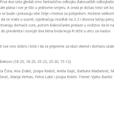
. Prva dva seta gledali smo fantastičnu odbojku đakovačkih odbojkašic
žale plana i sve je išlo u jednome smjeru. A onda je došao treći set ko
se bude i pokazuju više želje i motiva za pobjedom. Nošene veliko
 se vrate u susret, izjednačuju rezultat na 2-2 i donose lutriju peto
 otvaraju domaće cure, potom Đakovčanke prelaze u vodstvo da bi n
 do preokreta i osvojiti dva bitna boda koja ih drže u utrci za naslov
 sve ono dobro i loše i da se pripreme za idući vikend i domaću uta
 Đakovo (18-25, 18-25, 25-22, 25-20, 15-12)
ta Čota, Ana Zrakić, Josipa Radoš, Anela Gajić, Barbara Mađarević, 
šević, Marija Verhas, Petra Lukić i Josipa Rotim. Trener: Vjeko Barišić