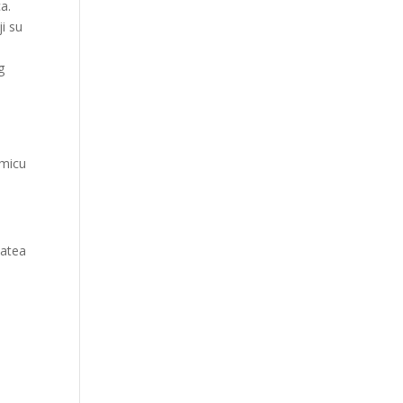
a.
ji su
m
g
a
kmicu
Matea