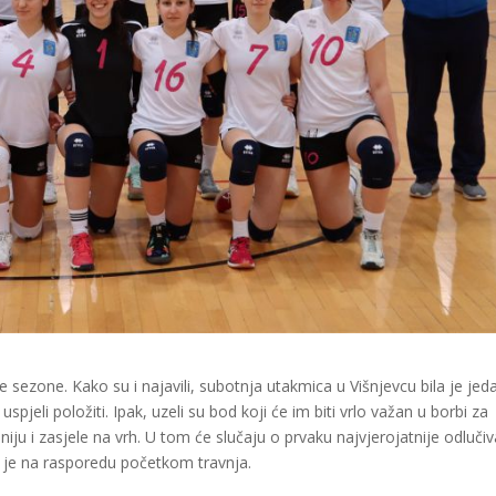
 sezone. Kako su i najavili, subotnja utakmica u Višnjevcu bila je jed
 uspjeli položiti. Ipak, uzeli su bod koji će im biti vrlo važan u borbi za
iju i zasjele na vrh. U tom će slučaju o prvaku najvjerojatnije odlučiv
 je na rasporedu početkom travnja.