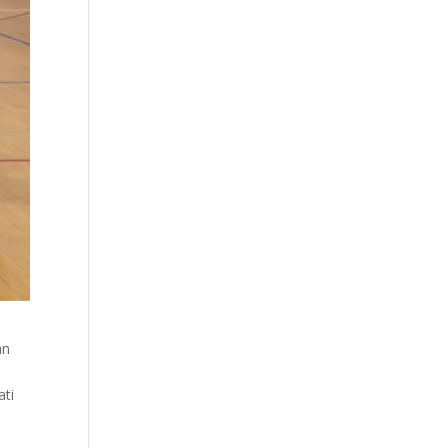
an
ati