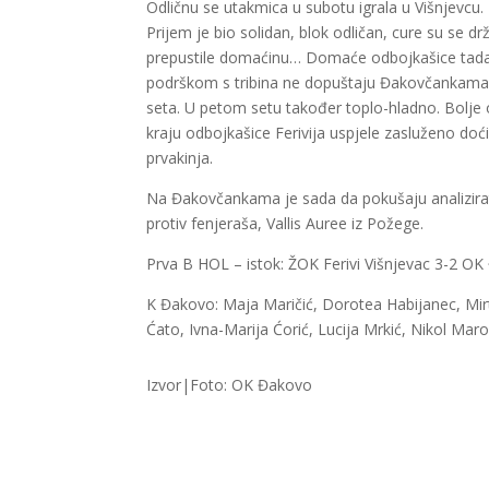
Odličnu se utakmica u subotu igrala u Višnjevcu
Prijem je bio solidan, blok odličan, cure su se dr
prepustile domaćinu… Domaće odbojkašice tada 
podrškom s tribina ne dopuštaju Đakovčankama da
seta. U petom setu također toplo-hladno. Bolje
kraju odbojkašice Ferivija uspjele zasluženo doći
prvakinja.
Na Đakovčankama je sada da pokušaju analizirati
protiv fenjeraša, Vallis Auree iz Požege.
Prva B HOL – istok: ŽOK Ferivi Višnjevac 3-2 OK
K Đakovo: Maja Maričić, Dorotea Habijanec, Mir
Ćato, Ivna-Marija Ćorić, Lucija Mrkić, Nikol Maro
Izvor|Foto: OK Đakovo