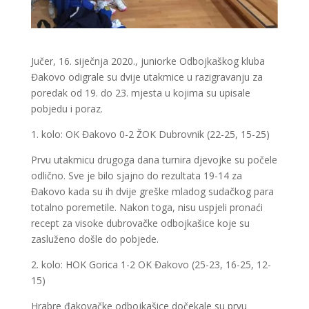
Jučer, 16. siječnja 2020., juniorke Odbojkaškog kluba
Đakovo odigrale su dvije utakmice u razigravanju za
poredak od 19. do 23. mjesta u kojima su upisale
pobjedu i poraz.
1. kolo: OK Đakovo 0-2 ŽOK Dubrovnik (22-25, 15-25)
Prvu utakmicu drugoga dana turnira djevojke su počele
odlično. Sve je bilo sjajno do rezultata 19-14 za
Đakovo kada su ih dvije greške mladog sudačkog para
totalno poremetile. Nakon toga, nisu uspjeli pronaći
recept za visoke dubrovačke odbojkašice koje su
zasluženo došle do pobjede.
2. kolo: HOK Gorica 1-2 OK Đakovo (25-23, 16-25, 12-
15)
Hrabre đakovačke odbojkašice dočekale su prvu