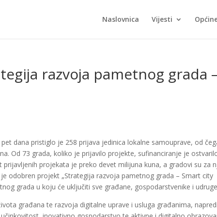
Naslovnica
Vijesti
Općin
tegija razvoja pametnog grada 
pet dana pristiglo je 258 prijava jedinica lokalne samouprave, od čeg
a. Od 73 grada, koliko je prijavilo projekte, sufinanciranje je ostvaril
prijavljenih projekata je preko devet milijuna kuna, a gradovi su za n
 je odobren projekt „Strategija razvoja pametnog grada – Smart city
tnog grada u koju će uključiti sve građane, gospodarstvenike i udruge
a života građana te razvoja digitalne uprave i usluga građanima, napred
učinkovitost, inovativno gospodarstvo te aktivne i digitalno obrazov