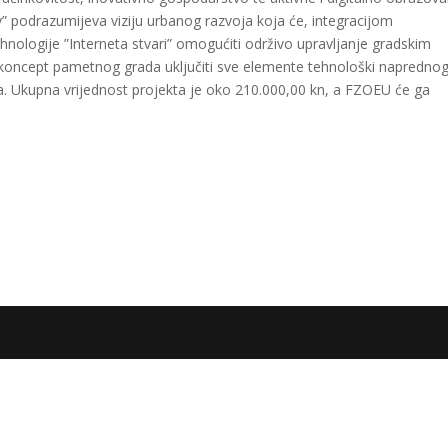
 podrazumijeva viziju urbanog razvoja koja će, integracijom
ehnologije ”Interneta stvari” omogućiti održivo upravljanje gradskim
koncept pametnog grada uključiti sve elemente tehnološki naprednog,
ja. Ukupna vrijednost projekta je oko 210.000,00 kn, a FZOEU će ga