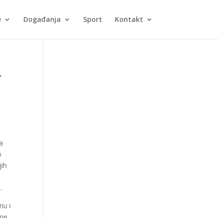
e
Događanja
Sport
Kontakt
–
a
o
jih
.
nu i
ane