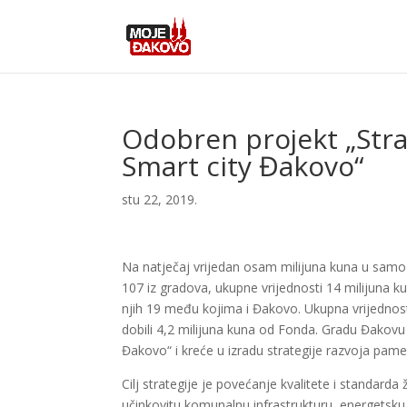
Odobren projekt „Stra
Smart city Đakovo“
stu 22, 2019.
Na natječaj vrijedan osam milijuna kuna u samo 
107 iz gradova, ukupne vrijednosti 14 milijuna kun
njih 19 među kojima i Đakovo. Ukupna vrijednost 
dobili 4,2 milijuna kuna od Fonda. Gradu Đakovu
Đakovo“ i kreće u izradu strategije razvoja pame
Cilj strategije je povećanje kvalitete i standard
učinkovitu komunalnu infrastrukturu, energetsku 