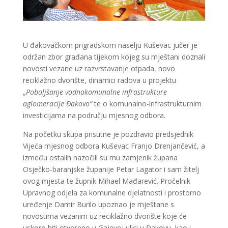
U đakovačkom prigradskom naselju Kuševac jučer je
održan zbor građana tijekom kojeg su mještani doznali
novosti vezane uz razvrstavanje otpada, novo
reciklažno dvorište, dinamici radova u projektu
„
Poboljšanje vodnokomunalne infrastrukture
aglomeracije Đakovo“
te o komunalno-infrastrukturnim
investicijama na području mjesnog odbora.
Na početku skupa prisutne je pozdravio predsjednik
Vijeća mjesnog odbora Kuševac Franjo Drenjančević, a
između ostalih nazočili su mu zamjenik župana
Osječko-baranjske županije Petar Lagator i sam žitelj
ovog mjesta te župnik Mihael Mađarević. Pročelnik
Upravnog odjela za komunalne djelatnosti i prostorno
uređenje Damir Burilo upoznao je mještane s
novostima vezanim uz reciklažno dvorište koje će
uskoro biti otvoreno u Gajevoj ulici u Đakovu, kao i