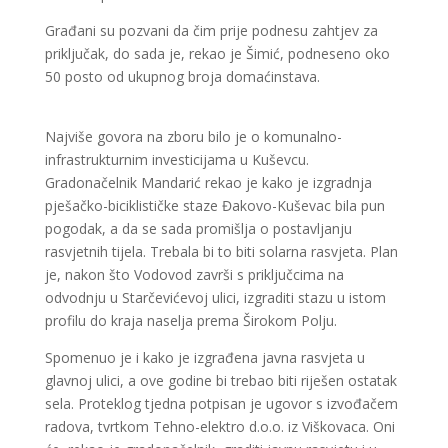
Građani su pozvani da čim prije podnesu zahtjev za
priključak, do sada je, rekao je Šimić, podneseno oko
50 posto od ukupnog broja domaćinstava.
Najviše govora na zboru bilo je o komunalno-
infrastrukturnim investicijama u Kuševcu.
Gradonačelnik Mandarić rekao je kako je izgradnja
pješačko-biciklističke staze Đakovo-Kuševac bila pun
pogodak, a da se sada promišlja o postavljanju
rasvjetnih tijela. Trebala bi to biti solarna rasvjeta. Plan
je, nakon što Vodovod završi s priključcima na
odvodnju u Starčevićevoj ulici, izgraditi stazu u istom
profilu do kraja naselja prema Širokom Polju.
Spomenuo je i kako je izgrađena javna rasvjeta u
glavnoj ulici, a ove godine bi trebao biti riješen ostatak
sela. Proteklog tjedna potpisan je ugovor s izvođačem
radova, tvrtkom Tehno-elektro d.o.o. iz Viškovaca. Oni