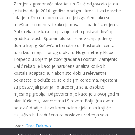
Zamjenik gradonačelnika Antun Galić odgovorio je da
je istina da je 2010. godine podignut kredit i za te svrhe
i da je točno da dom nikada nije izgrađen. Iako su
mještani komentirali kako je novac „ispario“ zamjenik
Galić rekao je kako to pitanje treba postaviti bivšoj
gradskoj vlasti. Spominjalo se i renoviranje jedinog
doma kojeg Kuševčani trenutno uz Pastoralni centar
uz crkvu, imaju – onog u okviru Nogometnog kluba
Torpedo u kojem je zbor građana i održan. Zamjenik
Galić rekao je kako je naručena analiza koliko bi
koštala adaptacija. Nakon što dobiju relevantne
pokazatelje odlučit će se o daljim koracima. Mještani
su postavljali pitanja i o uređenju sela, osobito
mjesnog groblja. Odgovoreno je kako je u ovoj godini
plan Kuševcu, Ivanovcima i Širokom Polju (na ovom
potezu) dodijeliti dva komunalna djelatnika koji će
isključivo biti zadužena za poslove uređenja sela.
Izvor:
Grad Đakovo