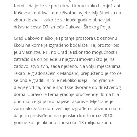
farmi. I dalje će se poduzimati koraci kako bi mještani
Kuševca imali kvalitetne životne uvjete. Mještani su na
zboru doznali i kako će se iduće godine obnavljati
državna cesta D7 između Đakova i Širokog Polja.
Grad Đakovo riješio je i pitanje prostora uz osnovnu
školu na kome je izgrađeno boćalište. Taj prostor bio
je u vlasništvu RH, no Grad je iskoristio mogućnost i
zatražio da on prijeđe u njegovu imovinu što je, na
zadovoljstvo svih, sada riješeno. Na volju mještanima,
rekao je gradonačelnik Mandarić, prepušteno je što će
se ondje graditi. Bilo je nekoliko ideja – od gradnje
dječjeg vrtića, manje sportske dvorane do društvenog
doma. Upravo je tema gradnje društvenog doma bila
ono oko čega je bilo najviše rasprave. Mještane je
zanimalo zašto dom već nije izgrađen s obzirom na to
da je to predviđeno namjenskim kreditom iz 2010.
godine koji je ukupno iznosi oko 18 milijuna kuna.