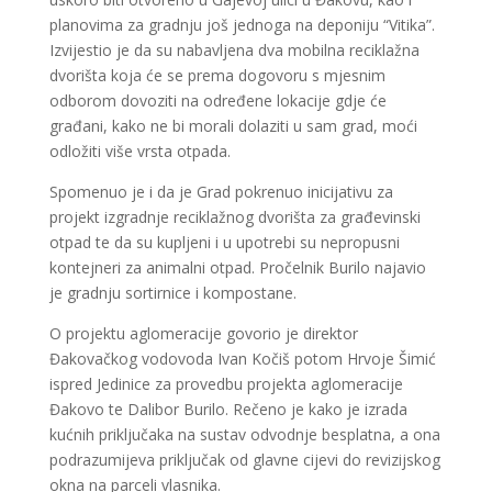
planovima za gradnju još jednoga na deponiju “Vitika”.
Izvijestio je da su nabavljena dva mobilna reciklažna
dvorišta koja će se prema dogovoru s mjesnim
odborom dovoziti na određene lokacije gdje će
građani, kako ne bi morali dolaziti u sam grad, moći
odložiti više vrsta otpada.
Spomenuo je i da je Grad pokrenuo inicijativu za
projekt izgradnje reciklažnog dvorišta za građevinski
otpad te da su kupljeni i u upotrebi su nepropusni
kontejneri za animalni otpad. Pročelnik Burilo najavio
je gradnju sortirnice i kompostane.
O projektu aglomeracije govorio je direktor
Đakovačkog vodovoda Ivan Kočiš potom Hrvoje Šimić
ispred Jedinice za provedbu projekta aglomeracije
Đakovo te Dalibor Burilo. Rečeno je kako je izrada
kućnih priključaka na sustav odvodnje besplatna, a ona
podrazumijeva priključak od glavne cijevi do revizijskog
okna na parceli vlasnika.