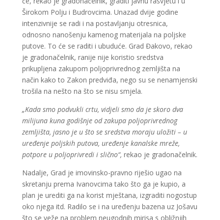
će, rekao je gradonačelnik, graditi javnu rasvjetu i u
Širokom Polju i Budrovcima. Unazad dvije godine
intenzivnije se radi i na postavljanju otresnica,
odnosno nanošenju kamenog materijala na poljske
putove. To će se raditi i ubuduće. Grad Đakovo, rekao
je gradonačelnik, ranije nije koristio sredstva
prikupljena zakupom poljoprivrednog zemljišta na
način kako to Zakon predviđa, nego su se nenamjenski
trošila na nešto na što se nisu smjela.
„Kada smo podvukli crtu, vidjeli smo da je skoro dva
milijuna kuna godišnje od zakupa poljoprivrednog
zemljišta, jasno je u što se sredstva moraju uložiti – u
uređenje poljskih putova, uređenje kanalske mreže,
potpore u poljoprivredi i slično“,
rekao je gradonačelnik.
Nadalje, Grad je imovinsko-pravno riješio ugao na
skretanju prema Ivanovcima tako što ga je kupio, a
plan je urediti ga na korist mještana, izgraditi nogostup
oko njega itd. Radilo se i na uređenju bazena uz Jošavu
što se veže na problem neugodnih mirisa s obližnjih